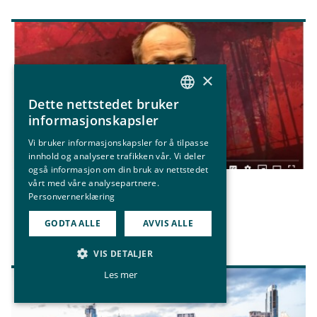
×
Dette nettstedet bruker
NORWEGIAN
informasjonskapsler
ENGLISH
Vi bruker informasjonskapsler for å tilpasse
innhold og analysere trafikken vår. Vi deler
også informasjon om din bruk av nettstedet
vårt med våre analysepartnere.
28. juni 2019
Personvernerklæring
Sommerhilsen fra Eyde-klyngen
GODTA ALLE
AVVIS ALLE
VIS DETALJER
Les mer