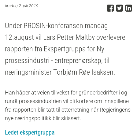
Del p
Del 
D
tirsdag 2. juli 2019
Under PROSIN-konferansen mandag
12.august vil Lars Petter Maltby over
levere
rapporten fra Ekspertgruppa for
Ny
prosessindustri -
entreprenørskap, til
næringsminister Torbjørn Røe Isaksen.
Han håper at veien til vekst for gründerbedrifter
i og
rundt prosessindustrien
vil bli kortere om innspillene
fra rapporten blir tatt til etterretning når Regjeringens
nye næringspolitikk blir skissert.
Ledet ekspertgruppa