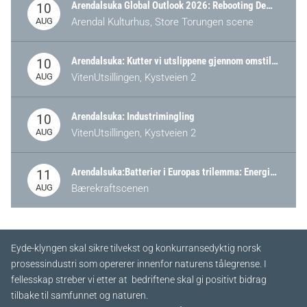
Arendalsuka Global Outlook 2026: Rebooting Democracy for a New World Order
10
AUG
Arendal Kulturhus, Store Torungen scene
Arendalsuka: Kutter vi utslippene gjennom omstilling – eller tap av industri?
10
AUG
VitenUtsillingen, Kystveien 2
Arendalsuka: Industrimingling
10
AUG
VitenUtsillingen, Kystveien 2
Arendalsuka:Batterier i Europas trilemma: Energisikkerhet, konkurransekraft og bærekraft (Battery Norway-arrangement)
11
AUG
Bærekraftscenen
Eyde-klyngen skal sikre tilvekst og konkurransedyktig norsk
prosessindustri som opererer innenfor naturens tålegrense. I
fellesskap streber vi etter at bedriftene skal gi positivt bidrag
tilbake til samfunnet og naturen.