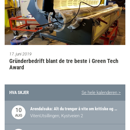
17. juni 2019
Gründerbedrift blant de tre beste i Green Tech
Award
HVA SKJER
Se hele kalenderen >
Arendalsuka: Alt du trenger å vite om kritiske og strategiske verdikjeder i Norge
10
AUG
VitenUtsillingen, Kystveien 2