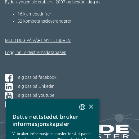
Eyde-klyngen ble etablert i 2007 og består i dag av:
16 kjernebedrifter​
52 kompetanseleverandører
MELD DEG PÅ VÅRT NYHETSBREV
Logg inn i sidestrømsdatabasen
Følg oss på facebook
Følg oss på LinkedIn
Følg oss på youtube
×
Følg oss på Instagram
Dette nettstedet bruker
NORWEGIAN
informasjonskapsler
ENGLISH
Vi bruker informasjonskapsler for å tilpasse