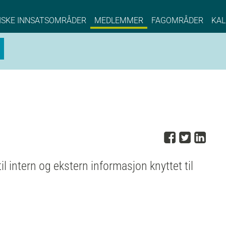
NCE EYDE, Norwegian Center of Expertise, Su
ISKE INNSATSOMRÅDER
MEDLEMMER
FAGOMRÅDER
KAL
Del på 
Del på
Del
l intern og ekstern informasjon knyttet til