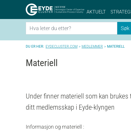
Eyde-Cluster | 
AKTUELT
STRATEG
Søk
Søk
EYDECLUSTER.COM
MEDLEMMER
MATERIELL
Materiell
Under finner materiell som kan brukes ti
ditt medlemsskap i Eyde-klyngen
Informasjon og materiell :