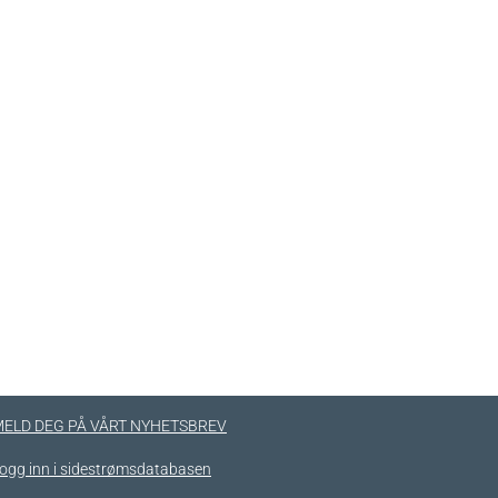
ELD DEG PÅ VÅRT NYHETSBREV
ogg inn i sidestrømsdatabasen