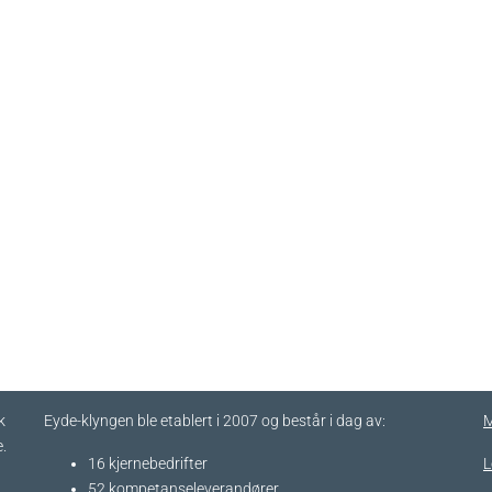
k
Eyde-klyngen ble etablert i 2007 og består i dag av:
M
.
16 kjernebedrifter​
L
52 kompetanseleverandører