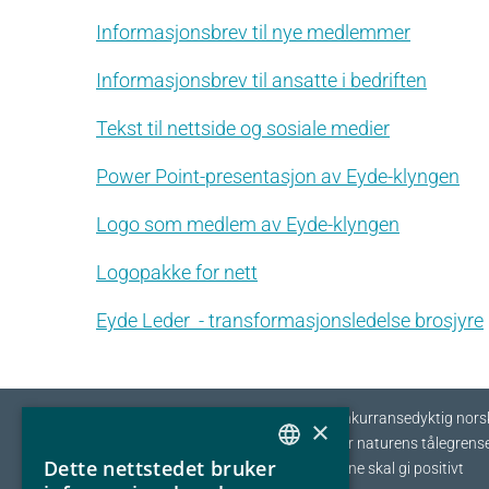
Informasjonsbrev til nye medlemmer
Informasjonsbrev til ansatte i bedriften
Tekst til nettside og sosiale medier
Power Point-presentasjon av Eyde-klyngen
Logo som medlem av Eyde-klyngen
Logopakke for nett
Eyde Leder - transformasjonsledelse brosjyre
Eyde-klyngen skal sikre tilvekst og konkurransedyktig nors
×
prosessindustri som opererer innenfor naturens tålegrense
Dette nettstedet bruker
I fellesskap streber vi etter at bedriftene skal gi positivt
NORWEGIAN