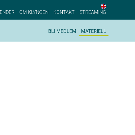
English web 
stainable Process Industry
ENDER
OM KLYNGEN
KONTAKT
STREAMING
BLI MEDLEM
MATERIELL
Facebook
 Twitter
 på LinkedIn