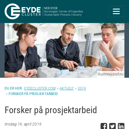
Eyde-Cluster | 
Illustrasjonsfoto
EYDECLUSTER.COM
AKTUELT
2019
FORSKER PÅ PROSJEKTARBEID
Forsker på prosjektarbeid
Del p
Del 
D
tirsdag 16. april 2019