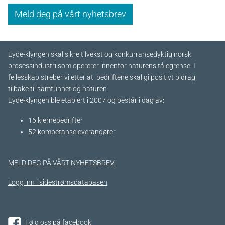
Meld deg på vårt nyhetsbrev
Eyde-klyngen skal sikre tilvekst og konkurransedyktig norsk
prosessindustri som opererer innenfor naturens tålegrense. I
fellesskap streber vi etter at bedriftene skal gi positivt bidrag
tilbake til samfunnet og naturen.
Eyde-klyngen ble etablert i 2007 og består i dag av:
16 kjernebedrifter​
52 kompetanseleverandører
MELD DEG PÅ VÅRT NYHETSBREV
Logg inn i sidestrømsdatabasen
Følg oss på facebook