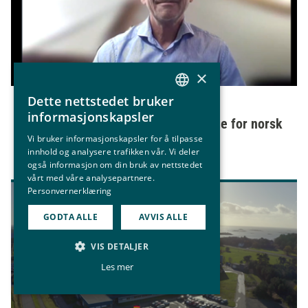
×
Dette nettstedet bruker
NORWEGIAN
16. juni 2021
informasjonskapsler
- European Green Deal er avgjørende for norsk
ENGLISH
industri
Vi bruker informasjonskapsler for å tilpasse
innhold og analysere trafikken vår. Vi deler
også informasjon om din bruk av nettstedet
vårt med våre analysepartnere.
Personvernerklæring
GODTA ALLE
AVVIS ALLE
VIS DETALJER
Les mer