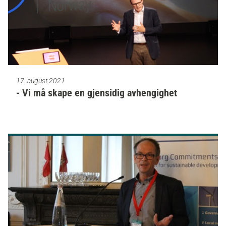
17. august 2021
- Vi må skape en gjensidig avhengighet