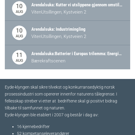
Arendalsuka: Kutter vi utslippene gjennom omstilling – eller tap av industri?
10
AUG
VitenUtsillingen, Kystveien 2
Arendalsuka: Industrimingling
10
AUG
VitenUtsillingen, Kystveien 2
Arendalsuka:Batterier i Europas trilemma: Energisikkerhet, konkurransekraft og bærekraft (Battery Norway-arrangement)
11
AUG
Bærekraftscenen
Eyde-klyngen skal sikre tilvekst og konkurransedyktig norsk
prosessindustri som opererer innenfor naturens tålegrense. I
fellesskap streber vi etter at bedriftene skal gi positivt bidrag
tilbake til samfunnet og naturen.
Eyde-klyngen ble etablert i 2007 og består i dag av:
16 kjernebedrifter​
52 kompetanseleverandører