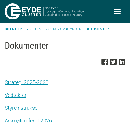
Eyde-Cluster | 
EYDECLUSTER.COM
OM KLYNGEN
DOKUMENTER
Dokumenter
Del p
Del 
D
Strategi 2025-2030
Vedtekter
Styreinstrukser
Årsmøtereferat 2026