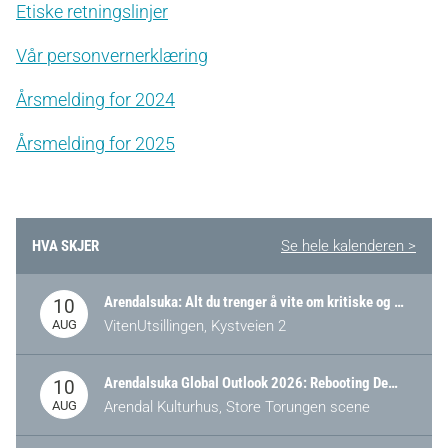
Etiske retningslinjer
Vår personvernerklæring
Årsmelding for 2024
Årsmelding for 2025
HVA SKJER
Se hele kalenderen >
Arendalsuka: Alt du trenger å vite om kritiske og strategiske verdikjeder i Norge
10
AUG
VitenUtsillingen, Kystveien 2
Arendalsuka Global Outlook 2026: Rebooting Democracy for a New World Order
10
AUG
Arendal Kulturhus, Store Torungen scene