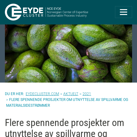
Eyde-Cluster | 
EYDECLUSTER.COM
AKTUELT
2021
FLERE SPENNENDE PROSJEKTER OM UTNYTTELSE AV SPILLVARME OG
MATERIALSIDESTRØMMER
Flere spennende prosjekter om
utnyttelse av spillvarme og