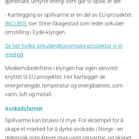
gjenbruke, utnytte energi som går til spille, er der.
- Kartlegging av spillvarme er en del av EU-prosjektet
INCUBIS
, sier Stine Skagestad som leder sirkulær
omstilling i Eyde-klyngen.
Se her hvilke sirkulærøkonomiske prosjekter vi er
med på
Medlemsbedriftene i klyngen har egen aktivitet
knyttet til EU-prosjektet. Her kartlegger de
energimengde, temperatur og energibærere, som
vann, luft og metall.
Avokadofarmer
Spillvarme kan brukes til mye. For eksempel for å
skape et marked for å dyrke avokado i Norge - en
grønnsak som krever mye vann og varme, og skaper