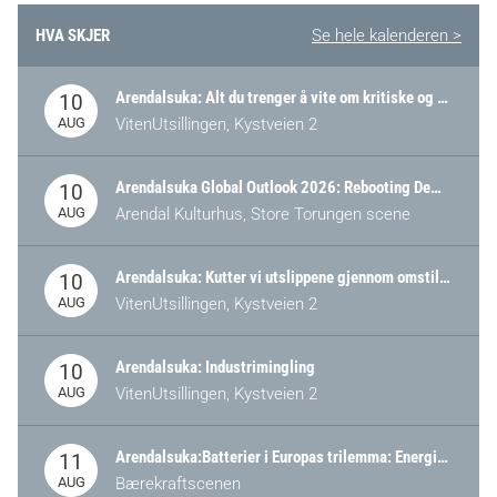
HVA SKJER
Se hele kalenderen >
Arendalsuka: Alt du trenger å vite om kritiske og strategiske verdikjeder i Norge
10
AUG
VitenUtsillingen, Kystveien 2
Arendalsuka Global Outlook 2026: Rebooting Democracy for a New World Order
10
AUG
Arendal Kulturhus, Store Torungen scene
Arendalsuka: Kutter vi utslippene gjennom omstilling – eller tap av industri?
10
AUG
VitenUtsillingen, Kystveien 2
Arendalsuka: Industrimingling
10
AUG
VitenUtsillingen, Kystveien 2
Arendalsuka:Batterier i Europas trilemma: Energisikkerhet, konkurransekraft og bærekraft (Battery Norway-arrangement)
11
AUG
Bærekraftscenen