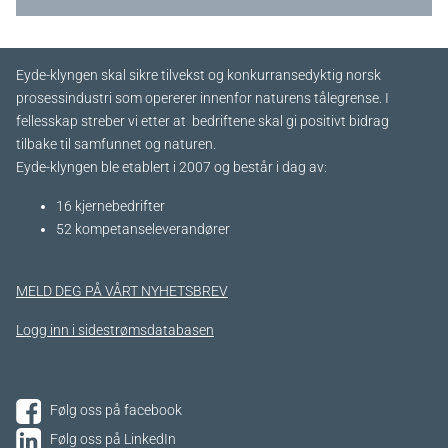
Eyde-klyngen skal sikre tilvekst og konkurransedyktig norsk
prosessindustri som opererer innenfor naturens tålegrense. I
fellesskap streber vi etter at bedriftene skal gi positivt bidrag
tilbake til samfunnet og naturen.
Eyde-klyngen ble etablert i 2007 og består i dag av:
16 kjernebedrifter​
52 kompetanseleverandører
MELD DEG PÅ VÅRT NYHETSBREV
Logg inn i sidestrømsdatabasen
Følg oss på facebook
Følg oss på LinkedIn