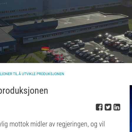
ILLIONER TIL Å UTVIKLE PRODUKSJONEN
e produksjonen
Del på 
Del på
Del
lig mottok midler av regjeringen, og vil