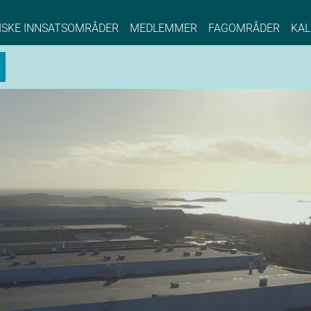
NCE EYDE, Norwegian Center of Expertise, Su
ISKE INNSATSOMRÅDER
MEDLEMMER
FAGOMRÅDER
KAL