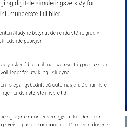
gi og digitale simuleringsverktøy for
iumunderstell til biler.
enten Aludyne betyr at de i enda større grad vil
sk ledende posisjon.
e og ønsker å bidra til mer bærekraftig produksjon
oll, leder for utvikling i Aludyne.
r en foregangsbedrift på automasjon. De har flere
ngen er den største i nyere tid.
nne og større rammer som gjør at kundene kan
og sveising av delkomponenter. Dermed reduseres