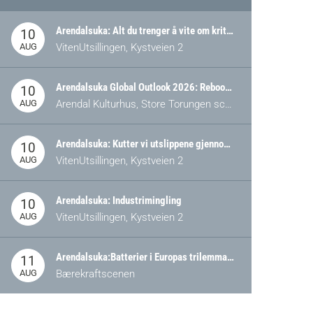
Arendalsuka: Alt du trenger å vite om kritiske og strategiske verdikjeder i Norge
10
AUG
VitenUtsillingen, Kystveien 2
Arendalsuka Global Outlook 2026: Rebooting Democracy for a New World Order
10
AUG
Arendal Kulturhus, Store Torungen scene
Arendalsuka: Kutter vi utslippene gjennom omstilling – eller tap av industri?
10
AUG
VitenUtsillingen, Kystveien 2
Arendalsuka: Industrimingling
10
AUG
VitenUtsillingen, Kystveien 2
Arendalsuka:Batterier i Europas trilemma: Energisikkerhet, konkurransekraft og bærekraft (Battery Norway-arrangement)
11
AUG
Bærekraftscenen