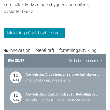
som søker ly. Men noen bygger vindmøller!»,
avslutter Dåstøl.
Meld deg på vårt nyhetsbrev
innovasjon
bærekraft
forretningsutvikling
HVA SKJER
Se hele kalenderen >
Arendalsuka: Alt du trenger å vite om kritiske og strategiske verdikjeder i Norge
10
AUG
VitenUtsillingen, Kystveien 2
Arendalsuka Global Outlook 2026: Rebooting Democracy for a New World Order
10
AUG
Arendal Kulturhus, Store Torungen scene