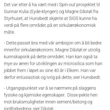
Det var etter å ha vært med i Spin-out prosjektet til
Gunnar Kulia (Eyde-klyngen) og Magne Dåstøl fra
Styrhuset, at Hunsbedt skjønte at SiGS kunne ha
verdi på flere områder, på en sirkulærøkonomisk
måte.
-
Dette passet bra med vår ambisjon om å bli bedre
innenfor sirkulærøkonomi.
Magne Dåstøl er utrolig
kunnskapsrik på dette området. Han kan også ta
mye av æren for utviklingen av microsilica som han
jobbet frem i løpet av sine 40 år i Elkem. Han var
derfor entusiastisk og ivrig på dette, sier Hunsbedt.
- Utgangspunktet var å se nærmere på slaggens
fysiske og kjemiske egenskaper. Disse pekte hen
mot bruksmuligheter innen sement/betong og
jordforbedring, sier Dåstøl.