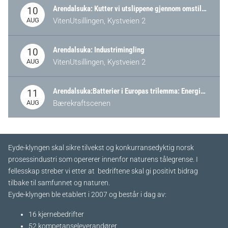
Arendalsuka: Kutter vi utslippene gjennom omstilling – eller tap av industri?
10
AUG
VitenUtsillingen, Kystveien 2
Arendalsuka: Industrimingling
10
AUG
VitenUtsillingen, Kystveien 2
Arendalsuka:Batterier i Europas trilemma: Energisikkerhet, konkurransekraft og bærekraft (Battery Norway-arrangement)
11
AUG
Bærekraftscenen
Eyde-klyngen skal sikre tilvekst og konkurransedyktig norsk
prosessindustri som opererer innenfor naturens tålegrense. I
fellesskap streber vi etter at bedriftene skal gi positivt bidrag
tilbake til samfunnet og naturen.
Eyde-klyngen ble etablert i 2007 og består i dag av:
16 kjernebedrifter​
52 kompetanseleverandører