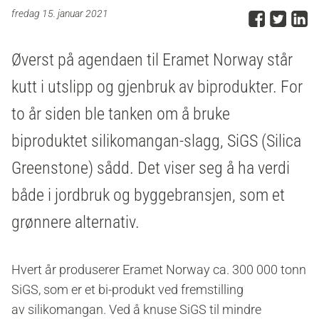
Del p
Del 
D
fredag 15. januar 2021
Øverst på agendaen til Eramet Norway står
kutt i utslipp og gjenbruk av biprodukter. For
to år siden ble tanken om å bruke
biproduktet silikomangan-slagg, SiGS (Silica
Greenstone) sådd. Det viser seg å ha verdi
både i jordbruk og byggebransjen, som et
grønnere alternativ.
Hvert år produserer Eramet Norway ca. 300 000 tonn
SiGS, som er et
bi-produkt
ved fremstilling
av silikomangan.
Ved å knuse SiGS til mindre