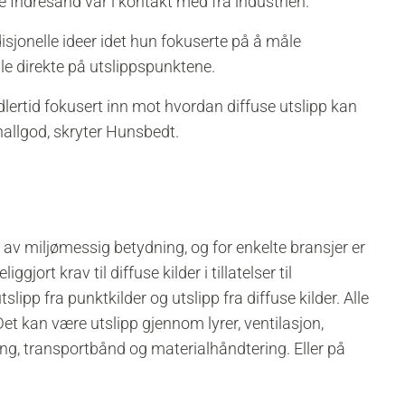
e Indresand var i kontakt med fra industrien.
isjonelle ideer idet hun fokuserte på å måle
åle direkte på utslippspunktene.
lertid fokusert inn mot hvordan diffuse utslipp kan
allgod, skryter Hunsbedt.
re av miljømessig betydning, og for enkelte bransjer er
gjort krav til diffuse kilder i tillatelser til
ipp fra punktkilder og utslipp fra diffuse kilder. Alle
Det kan være utslipp gjennom lyrer, ventilasjon,
ting, transportbånd og materialhåndtering. Eller på