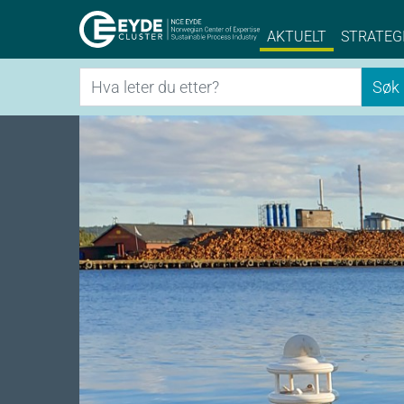
Eyde-Cluster | 
AKTUELT
STRATEG
Søk
Søk