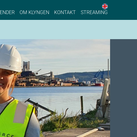
English web 
stainable Process Industry
ENDER
OM KLYNGEN
KONTAKT
STREAMING