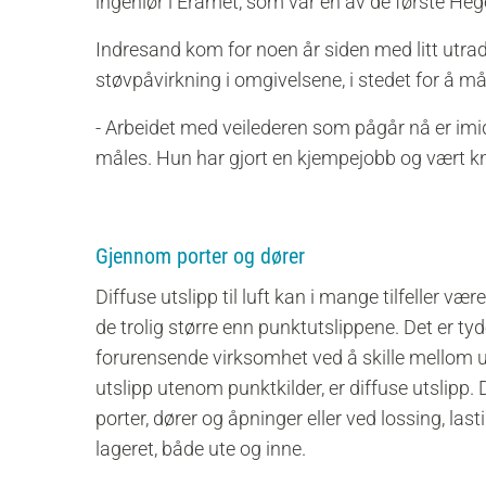
ingeniør i Eramet, som var en av de første Heg
Indresand kom for noen år siden med litt utrad
støvpåvirkning i omgivelsene, i stedet for å m
- Arbeidet med veilederen som pågår nå er imid
måles. Hun har gjort en kjempejobb og vært kn
Gjennom porter og dører
Diffuse utslipp til luft kan i mange tilfeller væ
de trolig større enn punktutslippene. Det er tydelig
forurensende virksomhet ved å skille mellom utsl
utslipp utenom punktkilder, er diffuse utslipp. 
porter, dører og åpninger eller ved lossing, las
lageret, både ute og inne.