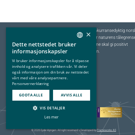
Eyde-klyngen skal sikre tilvekst og konkurransedyktig nors
×
prosessindustri som opererer innenfor naturens tålegrense
Dette nettstedet bruker
I fellesskap streber vi etter at bedriftene skal gi positivt
NORWEGIAN
informasjonskapsler
bidrag tilbake til samfunnet og naturen.
ENGLISH
Vi bruker informasjonskapsler for å tilpasse
innhold og analysere trafikken vår. Vi deler
også informasjon om din bruk av nettstedet
vårt med våre analysepartnere.
Personvernerklæring
GODTA ALLE
AVVIS ALLE
VIS DETALJER
Les mer
© 2026 Eyde-klyngen. All right reserved. • Developed by
Frameworks AS