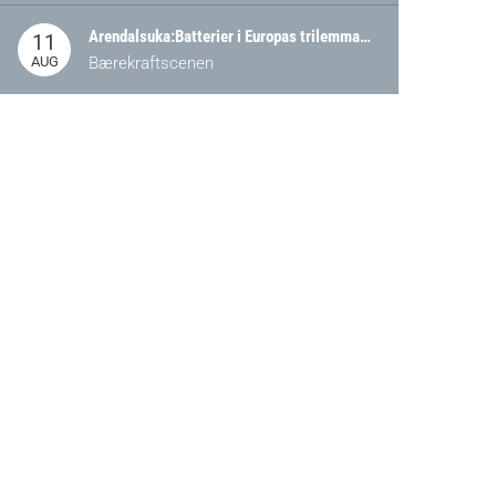
Arendalsuka:Batterier i Europas trilemma: Energisikkerhet, konkurransekraft og bærekraft (Battery Norway-arrangement)
11
AUG
Bærekraftscenen