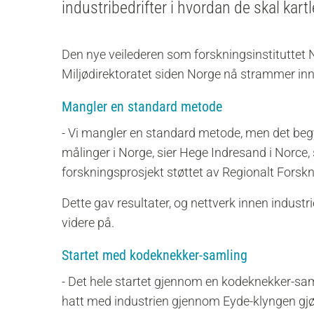
industribedrifter i hvordan de skal kartle
Den nye veilederen som forskningsinstituttet No
Miljødirektoratet siden Norge nå strammer inn k
Mangler en standard metode
- Vi mangler en standard metode, men det begy
målinger i Norge, sier Hege Indresand i Norce,
forskningsprosjekt støttet av Regionalt Fors
Dette gav resultater, og nettverk innen indus
videre på.
Startet med kodeknekker-samling
- Det hele startet gjennom en kodeknekker-sam
hatt med industrien gjennom Eyde-klyngen gjør 