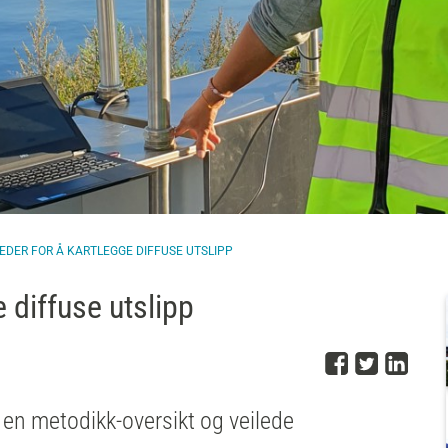
LEDER FOR Å KARTLEGGE DIFFUSE UTSLIPP
e diffuse utslipp
Del på 
Del på
Del
 en metodikk-oversikt og veilede