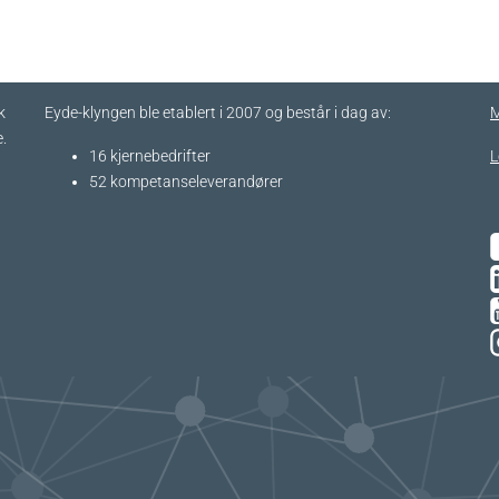
k
Eyde-klyngen ble etablert i 2007 og består i dag av:
M
.
16 kjernebedrifter​
L
52 kompetanseleverandører