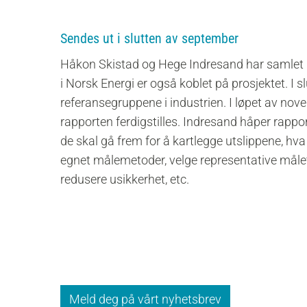
Sendes ut i slutten av september
Håkon Skistad og Hege Indresand har samlet 
i Norsk Energi er også koblet på prosjektet. I 
referansegruppene i industrien. I løpet av no
rapporten ferdigstilles. Indresand håper rapp
de skal gå frem for å kartlegge utslippene, hva 
egnet målemetoder, velge representative måleti
redusere usikkerhet, etc.
Meld deg på vårt nyhetsbrev