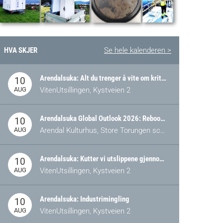
HVA SKJER
Se hele kalenderen >
Arendalsuka: Alt du trenger å vite om kritiske og strategiske verdikjeder i Norge
10
AUG
VitenUtsillingen, Kystveien 2
Arendalsuka Global Outlook 2026: Rebooting Democracy for a New World Order
10
AUG
Arendal Kulturhus, Store Torungen scene
Arendalsuka: Kutter vi utslippene gjennom omstilling – eller tap av industri?
10
AUG
VitenUtsillingen, Kystveien 2
Arendalsuka: Industrimingling
10
AUG
VitenUtsillingen, Kystveien 2