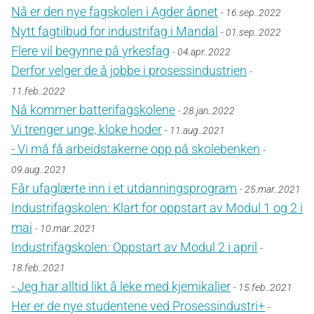
Nå er den nye fagskolen i Agder åpnet
- 16.sep..2022
Nytt fagtilbud for industrifag i Mandal
- 01.sep..2022
Flere vil begynne på yrkesfag
- 04.apr..2022
Derfor velger de å jobbe i prosessindustrien
-
11.feb..2022
Nå kommer batterifagskolene
- 28.jan..2022
Vi trenger unge, kloke hoder
- 11.aug..2021
- Vi må få arbeidstakerne opp på skolebenken
-
09.aug..2021
Får ufaglærte inn i et utdanningsprogram
- 25.mar..2021
Industrifagskolen: Klart for oppstart av Modul 1 og 2 i
mai
- 10.mar..2021
Industrifagskolen: Oppstart av Modul 2 i april
-
18.feb..2021
- Jeg har alltid likt å leke med kjemikalier
- 15.feb..2021
Her er de nye studentene ved Prosessindustri+
-