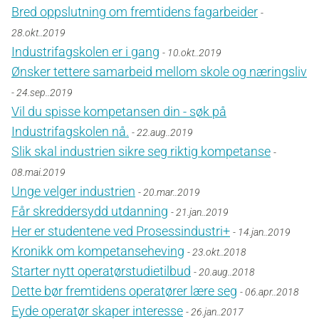
Bred oppslutning om fremtidens fagarbeider
-
28.okt..2019
Industrifagskolen er i gang
- 10.okt..2019
Ønsker tettere samarbeid mellom skole og næringsliv
- 24.sep..2019
Vil du spisse kompetansen din - søk på
Industrifagskolen nå.
- 22.aug..2019
Slik skal industrien sikre seg riktig kompetanse
-
08.mai.2019
Unge velger industrien
- 20.mar..2019
Får skreddersydd utdanning
- 21.jan..2019
Her er studentene ved Prosessindustri+
- 14.jan..2019
Kronikk om kompetanseheving
- 23.okt..2018
Starter nytt operatørstudietilbud
- 20.aug..2018
Dette bør fremtidens operatører lære seg
- 06.apr..2018
Eyde operatør skaper interesse
- 26.jan..2017