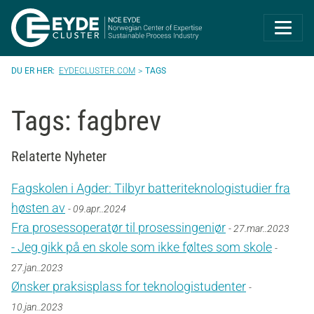
Eyde-Cluster | 
EYDECLUSTER.COM
TAGS
Tags: fagbrev
Relaterte Nyheter
Fagskolen i Agder: Tilbyr batteriteknologistudier fra
høsten av
- 09.apr..2024
Fra prosessoperatør til prosessingeniør
- 27.mar..2023
- Jeg gikk på en skole som ikke føltes som skole
-
27.jan..2023
Ønsker praksisplass for teknologistudenter
-
10.jan..2023