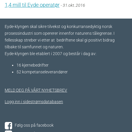
1,4 mill til Eyde operatør
- 31.okt..2016
Eyde-klyngen skal sikre tilvekst og konkurransedyktig norsk
prosessindustri som opererer innenfor naturens tålegrense. I
fellesskap streber vi etter at bedriftene skal gi positivt bidrag
tilbake til samfunnet og naturen.
Eyde-klyngen ble etablert i 2007 og består i dag av:
16 kjernebedrifter​
52 kompetanseleverandører
MELD DEG PÅ VÅRT NYHETSBREV
Logg inn i sidestrømsdatabasen
Følg oss på facebook