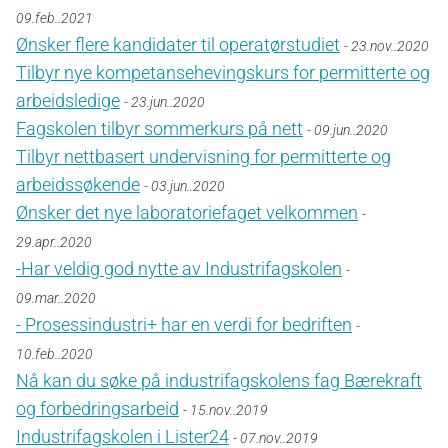
09.feb..2021
Ønsker flere kandidater til operatørstudiet
- 23.nov..2020
Tilbyr nye kompetansehevingskurs for permitterte og
arbeidsledige
- 23.jun..2020
Fagskolen tilbyr sommerkurs på nett
- 09.jun..2020
Tilbyr nettbasert undervisning for permitterte og
arbeidssøkende
- 03.jun..2020
Ønsker det nye laboratoriefaget velkommen
-
29.apr..2020
-Har veldig god nytte av Industrifagskolen
-
09.mar..2020
- Prosessindustri+ har en verdi for bedriften
-
10.feb..2020
Nå kan du søke på industrifagskolens fag Bærekraft
og forbedringsarbeid
- 15.nov..2019
Industrifagskolen i Lister24
- 07.nov..2019