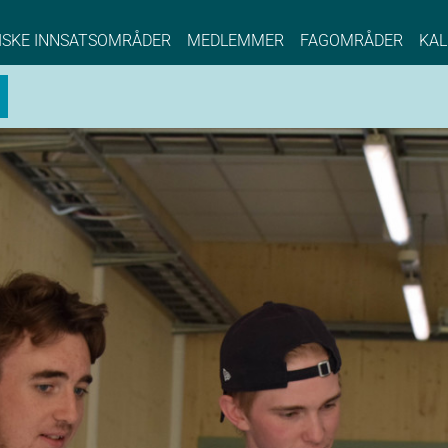
NCE EYDE, Norwegian Center of Expertise, Su
ISKE INNSATSOMRÅDER
MEDLEMMER
FAGOMRÅDER
KAL