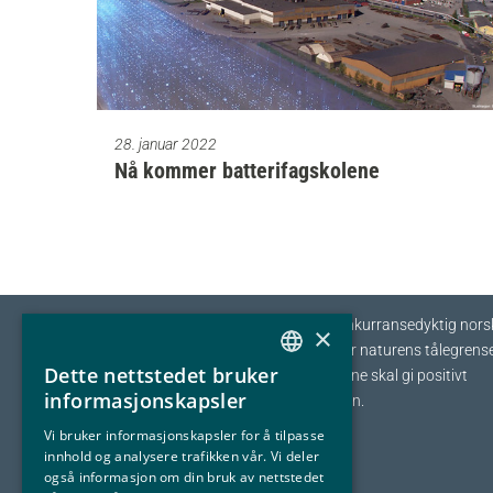
28. januar 2022
Nå kommer batterifagskolene
Eyde-klyngen skal sikre tilvekst og konkurransedyktig nors
×
prosessindustri som opererer innenfor naturens tålegrense
Dette nettstedet bruker
I fellesskap streber vi etter at bedriftene skal gi positivt
NORWEGIAN
informasjonskapsler
bidrag tilbake til samfunnet og naturen.
ENGLISH
Vi bruker informasjonskapsler for å tilpasse
innhold og analysere trafikken vår. Vi deler
også informasjon om din bruk av nettstedet