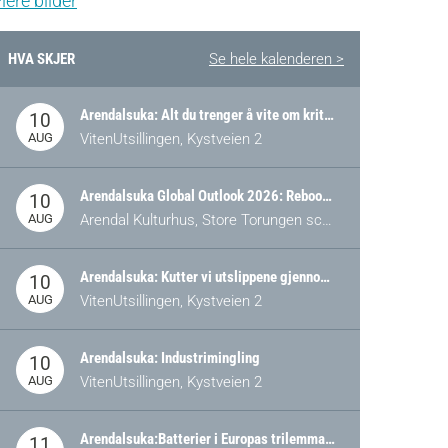
lere bilder
HVA SKJER
Se hele kalenderen >
Arendalsuka: Alt du trenger å vite om kritiske og strategiske verdikjeder i Norge
10
AUG
VitenUtsillingen, Kystveien 2
Arendalsuka Global Outlook 2026: Rebooting Democracy for a New World Order
10
AUG
Arendal Kulturhus, Store Torungen scene
Arendalsuka: Kutter vi utslippene gjennom omstilling – eller tap av industri?
10
AUG
VitenUtsillingen, Kystveien 2
Arendalsuka: Industrimingling
10
AUG
VitenUtsillingen, Kystveien 2
Arendalsuka:Batterier i Europas trilemma: Energisikkerhet, konkurransekraft og bærekraft (Battery Norway-arrangement)
11