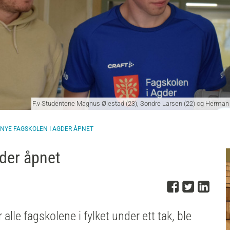
F.v Studentene Magnus Øiestad (23), Sondre Larsen (22) og Herman 
 NYE FAGSKOLEN I AGDER ÅPNET
gder åpnet
Del på 
Del på
Del
lle fagskolene i fylket under ett tak, ble