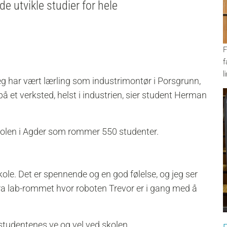
de utvikle studier for hele
F
f
l
eg har vært lærling som industrimontør i Porsgrunn,
å et verksted, helst i industrien, sier student Herman
kolen i Agder som rommer 550 studenter.
skole. Det er spennende og en god følelse, og jeg ser
e fra lab-rommet hvor roboten Trevor er i gang med å
 studentenes ve og vel ved skolen.