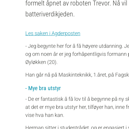
formelt åpnet av roboten Trevor. Nå vil 
batteriverdikjeden.
Les saken i Agderposten
- Jeg begynte her for å få høyere utdanning. J
og om noen år er jeg forhåpentligvis formann p
Øyløkken (20).
Han går nå på Maskinteknikk, 1.året, på Fags
- Mye bra utstyr
- De er fantastisk å få lov til å begynne på ny 
at det er mye bra utstyr her, tilføyer han, inn
vise hva han kan.
Herman sitter i studentrådet, og er engasjert i