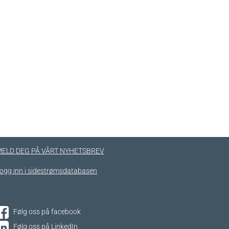
ELD DEG PÅ VÅRT NYHETSBREV
ogg inn i sidestrømsdatabasen
Følg oss på facebook
Følg oss på LinkedIn