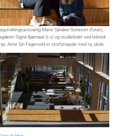
agutviklingsansvarlig Marie Søraker-Sonesen (foran),
aglærer Sigrid Bjørnaali (t.v) og studieleder ved teknisk
inje, Anne Siri Fagervold er storfornøyde med ny skole.