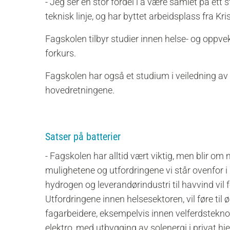
- Jeg ser en stor fordel i å være samlet på ett 
teknisk linje, og har byttet arbeidsplass fra Kr
Fagskolen tilbyr studier innen helse- og oppveks
forkurs.
Fagskolen har også et studium i veiledning av 
hovedretningene.
Satser på batterier
- Fagskolen har alltid vært viktig, men blir om
mulighetene og utfordringene vi står ovenfor i
hydrogen og leverandørindustri til havvind vil 
Utfordringene innen helsesektoren, vil føre til 
fagarbeidere, eksempelvis innen velferdstekn
elektro, med utbygging av solenergi i privat hje