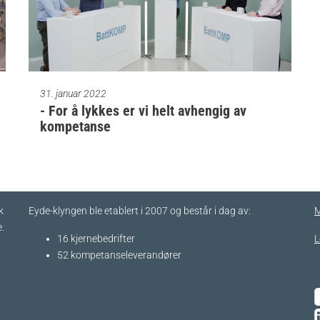
31. januar 2022
- For å lykkes er vi helt avhengig av
kompetanse
k
Eyde-klyngen ble etablert i 2007 og består i dag av:
M
.
16 kjernebedrifter​
L
52 kompetanseleverandører