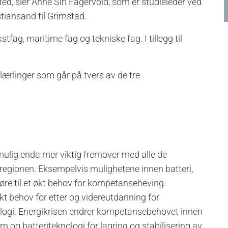
sted, sier Anne Siri Fagervold, som er studieleder ved
istiansand til Grimstad.
tfag, maritime fag og tekniske fag. I tillegg til
lærlinger som går på tvers av de tre
 mulig enda mer viktig fremover med alle de
 regionen. Eksempelvis mulighetene innen batteri,
føre til et økt behov for kompetanseheving.
økt behov for etter og videreutdanning for
ologi. Energikrisen endrer kompetansebehovet innen
m og batteriteknologi for lagring og stabilisering av