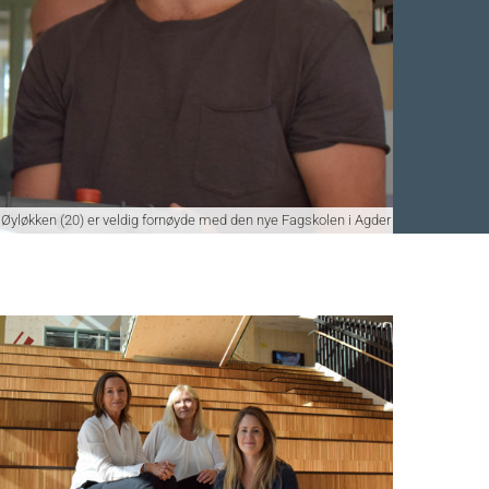
Øyløkken (20) er veldig fornøyde med den nye Fagskolen i Agder
Facebook
 Twitter
 på LinkedIn