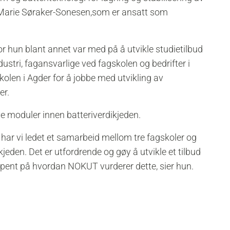
r Marie Søraker-Sonesen,som er ansatt som
or hun blant annet var med på å utvikle studietilbud
tri, fagansvarlige ved fagskolen og bedrifter i
kolen i Agder for å jobbe med utvikling av
jer.
ye moduler innen batteriverdikjeden.
r vi ledet et samarbeid mellom tre fagskoler og
ikjeden. Det er utfordrende og gøy å utvikle et tilbud
r spent på hvordan NOKUT vurderer dette, sier hun.