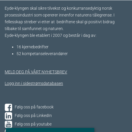
Eyde-klyngen skal sikre tilvekst og konkurransedyktig norsk
prosessindustri som opererer innenfor naturens tålegrense. I
fellesskap streber vi etter at bedriftene skal gi positivt bidrag
tilbake til samfunnet og naturen.
Eyde-klyngen ble etablert i 2007 og består i dag av:
16 kjernebedrifter​
52 kompetanseleverandører
MELD DEG PÅ VÅRT NYHETSBREV
Logg inn i sidestrømsdatabasen
Følg oss på facebook
Følg oss på LinkedIn
Følg oss på youtube