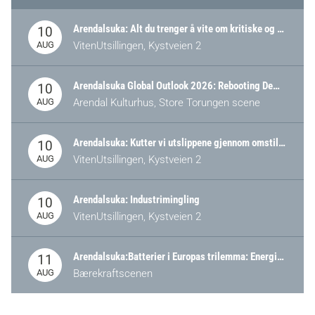
Arendalsuka: Alt du trenger å vite om kritiske og strategiske verdikjeder i Norge
10
AUG
VitenUtsillingen, Kystveien 2
Arendalsuka Global Outlook 2026: Rebooting Democracy for a New World Order
10
AUG
Arendal Kulturhus, Store Torungen scene
Arendalsuka: Kutter vi utslippene gjennom omstilling – eller tap av industri?
10
AUG
VitenUtsillingen, Kystveien 2
Arendalsuka: Industrimingling
10
AUG
VitenUtsillingen, Kystveien 2
Arendalsuka:Batterier i Europas trilemma: Energisikkerhet, konkurransekraft og bærekraft (Battery Norway-arrangement)
11
AUG
Bærekraftscenen