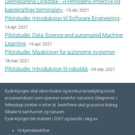
Delingsarena Logistikk - «Fremtidens effektive og
bærekraftige terminaler»
- 13.okt..2021
Pilotstudie: Introduksjon til Software Engineering
-
14.apr..2021
Pilotstudie: Data Science and automated Machine
Learning
- 19.apr..2021
Pilotstudie: Maskinsyn for autonome systemer
-
18.mar..2021
Pilotstudie: Introduksjon til robotikk
- 09.sep..2021
Eyde-klyngen skal sikre tilvekst og konkurransedyktig norsk
prosessindustri som opererer innenfor naturens tålegrense. I
fellesskap streber vi etter at bedriftene skal gi positivt bidrag
tilbake til samfunnet og naturen.
Eyde-klyngen ble etablert i 2007 og består i dag av:
16 kjernebedrifter​