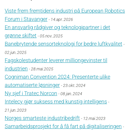
Viste frem fremtidens industri på European Robotics
Forum i Stavanger
- 14.apr..2026
En ansvarlig rådgiver og teknologipartner i det
grønne skiftet
- 05.nov..2025
Banebrytende sensorteknologi for bedre luftkvalitet
-
02.jun..2025
Fagskolestudenter leverer milliongevinster til
industrien
- 28.mai.2025
Cogniman Convention 2024: Presenterte ulike
automatiserte løsninger
- 23.okt..2024
Ny sjef i Tratec Norcon
- 08.jan..2024
Intelecy gjør suksess med kunstig intelligens
-
21.jun..2023
Norges smarteste industribedrift
- 12.mai.2023
Samarbeidsprosjekt for å få fart på digitaliseringen
-