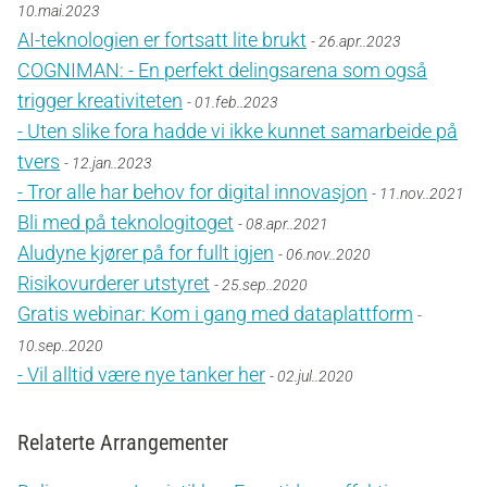
10.mai.2023
AI-teknologien er fortsatt lite brukt
- 26.apr..2023
COGNIMAN: - En perfekt delingsarena som også
trigger kreativiteten
- 01.feb..2023
- Uten slike fora hadde vi ikke kunnet samarbeide på
tvers
- 12.jan..2023
- Tror alle har behov for digital innovasjon
- 11.nov..2021
Bli med på teknologitoget
- 08.apr..2021
Aludyne kjører på for fullt igjen
- 06.nov..2020
Risikovurderer utstyret
- 25.sep..2020
Gratis webinar: Kom i gang med dataplattform
-
10.sep..2020
- Vil alltid være nye tanker her
- 02.jul..2020
Relaterte Arrangementer