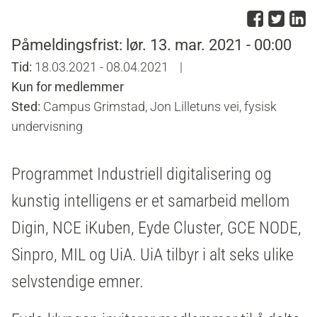
Del p
Del 
D
Påmeldingsfrist: lør. 13. mar. 2021 - 00:00
Tid:
18.03.2021 - 08.04.2021
|
Kun for medlemmer
Sted:
Campus Grimstad, Jon Lilletuns vei, fysisk
undervisning
Programmet Industriell digitalisering og
kunstig intelligens er et samarbeid mellom
Digin, NCE iKuben, Eyde Cluster, GCE NODE,
Sinpro, MIL og UiA. UiA tilbyr i alt seks ulike
selvstendige emner.