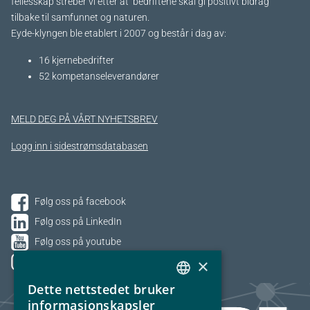
fellesskap streber vi etter at bedriftene skal gi positivt bidrag
tilbake til samfunnet og naturen.
Eyde-klyngen ble etablert i 2007 og består i dag av:
16 kjernebedrifter​
52 kompetanseleverandører
MELD DEG PÅ VÅRT NYHETSBREV
Logg inn i sidestrømsdatabasen
Følg oss på facebook
Følg oss på LinkedIn
Følg oss på youtube
×
Følg oss på Instagram
Dette nettstedet bruker
NORWEGIAN
informasjonskapsler