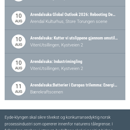
Arendalsuka Global Outlook 2026: Rebooting Democracy for a New World Order
10
AUG
Arendal Kulturhus, Store Torungen scene
Arendalsuka: Kutter vi utslippene gjennom omstilling – eller tap av industri?
10
AUG
VitenUtsillingen, Kystveien 2
Arendalsuka: Industrimingling
10
AUG
VitenUtsillingen, Kystveien 2
Arendalsuka:Batterier i Europas trilemma: Energisikkerhet, konkurransekraft og bærekraft (Battery Norway-arrangement)
11
AUG
Bærekraftscenen
Eyde-klyngen skal sikre tilvekst og konkurransedyktig norsk
prosessindustri som opererer innenfor naturens tålegrense. I