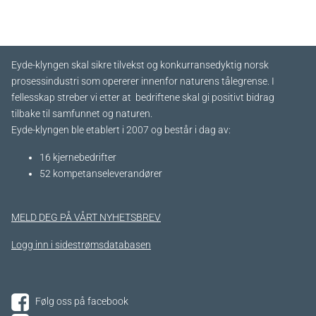
Eyde-klyngen skal sikre tilvekst og konkurransedyktig norsk
prosessindustri som opererer innenfor naturens tålegrense. I
fellesskap streber vi etter at bedriftene skal gi positivt bidrag
tilbake til samfunnet og naturen.
Eyde-klyngen ble etablert i 2007 og består i dag av:
16 kjernebedrifter​
52 kompetanseleverandører
MELD DEG PÅ VÅRT NYHETSBREV
Logg inn i sidestrømsdatabasen
Følg oss på facebook