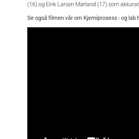
(16) og Eirik Larsen Mørland (17) som akkurat 
Se også filmen vår om Kjemiprosess - og lab h