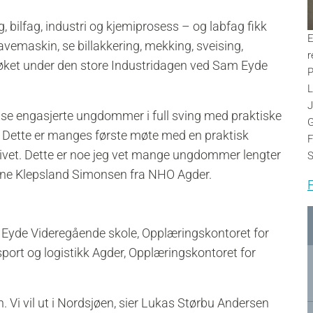
, bilfag, industri og kjemiprosess – og labfag fikk
E
vemaskin, se billakkering, mekking, sveising,
r
søket under den store Industridagen ved Sam Eyde
P
L
J
 se engasjerte ungdommer i full sving med praktiske
G
r. Dette er manges første møte med en praktisk
F
livet. Dette er noe jeg vet mange ungdommer lengter
S
 Anne Klepsland Simonsen fra NHO Agder.
F
yde Videregående skole, Opplæringskontoret for
port og logistikk Agder, Opplæringskontoret for
.
. Vi vil ut i Nordsjøen, sier Lukas Størbu Andersen