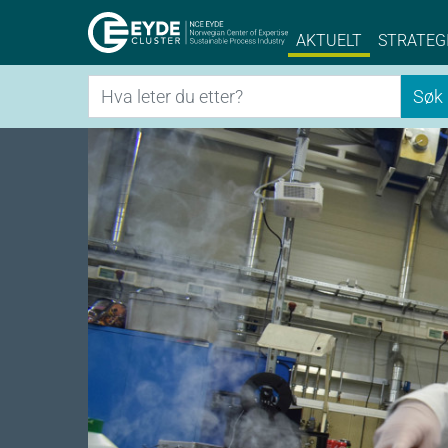
Eyde-Cluster | 
AKTUELT
STRATEG
Søk
Søk