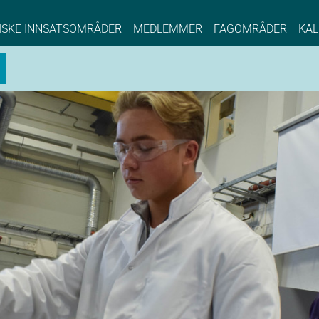
NCE EYDE, Norwegian Center of Expertise, Su
ISKE INNSATSOMRÅDER
MEDLEMMER
FAGOMRÅDER
KAL