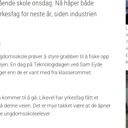
ående skole onsdag. Nå håper både
yrkesfag for neste år, siden industrien
L
V
1
!
m
E
gdomsskole prøver å styre grabben til å fiske opp
K
elinjen. En dag på Teknologidagen ved Sam Eyde
nger enn de er vant med fra klasserommet.
 kommer til å gå. Likevel har yrkesfag fått et
gå denne veien. Det er mye takket være at de åpner
ige ungdomsskoleelever.