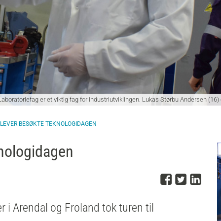
Laboratoriefag er et viktig fag for industriutviklingen. Lukas Størbu Andersen (16
ELEVER BESØKTE TEKNOLOGIDAGEN
knologidagen
Del på 
Del på
Del
 i Arendal og Froland tok turen til