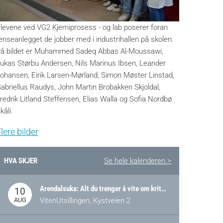
levene ved VG2 Kjemiprosess - og lab poserer foran
enseanlegget de jobber med i industrihallen på skolen.
å bildet er Muhammed Sadeq Abbas Al-Moussawi,
ukas Størbu Andersen, Nils Marinus Ibsen, Leander
ohansen, Eirik Larsen-Mørland, Simon Møster Linstad,
abriellus Raudys, John Martin Brobakken Skjoldal,
redrik Litland Steffensen, Elias Walla og Sofia Nordbø
kåli.
lere bilder
HVA SKJER
Se hele kalenderen >
Arendalsuka: Alt du trenger å vite om kritiske og strategiske verdikjeder i Norge
10
AUG
VitenUtsillingen, Kystveien 2