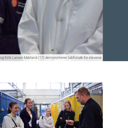
) og Eirik Larsen Mørland (17) demonstrerer labforsøk for elevene.
Facebook
 Twitter
 på LinkedIn