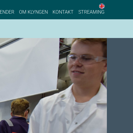
English web 
stainable Process Industry
ENDER
OM KLYNGEN
KONTAKT
STREAMING