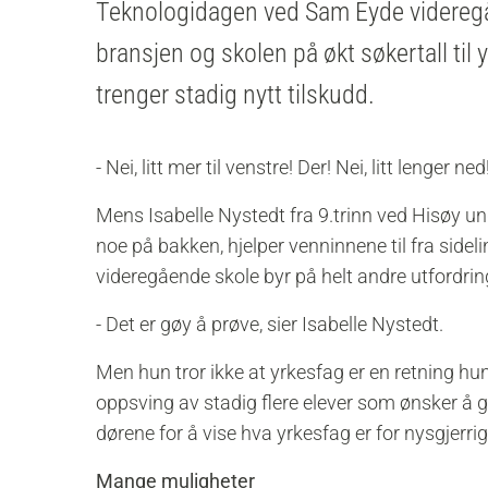
Teknologidagen ved Sam Eyde videreg
bransjen og skolen på økt søkertall til 
trenger stadig nytt tilskudd.
- Nei, litt mer til venstre! Der! Nei, litt lenger ned
Mens Isabelle Nystedt fra 9.trinn ved Hisøy un
noe på bakken, hjelper venninnene til fra sid
videregående skole byr på helt andre utfordri
- Det er gøy å prøve, sier Isabelle Nystedt.
Men hun tror ikke at yrkesfag er en retning hun
oppsving av stadig flere elever som ønsker å 
dørene for å vise hva yrkesfag er for nysgjerr
Mange muligheter