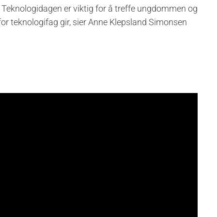
t. Teknologidagen er viktig for å treffe ungdommen og
or teknologifag gir, sier Anne Klepsland Simonsen