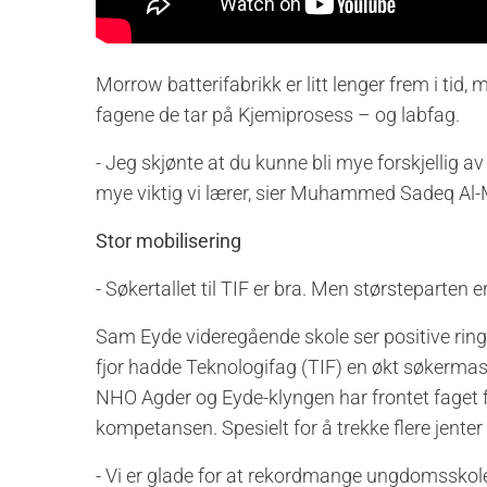
Morrow batterifabrikk er litt lenger frem i tid
fagene de tar på Kjemiprosess – og labfag.
- Jeg skjønte at du kunne bli mye forskjellig a
mye viktig vi lærer, sier Muhammed Sadeq Al
Stor mobilisering
- Søkertallet til TIF er bra. Men størsteparten e
Sam Eyde videregående skole ser positive ring
fjor hadde Teknologifag (TIF) en økt søkermass
NHO Agder og Eyde-klyngen har frontet faget f
kompetansen. Spesielt for å trekke flere jenter 
- Vi er glade for at rekordmange ungdomsskolee