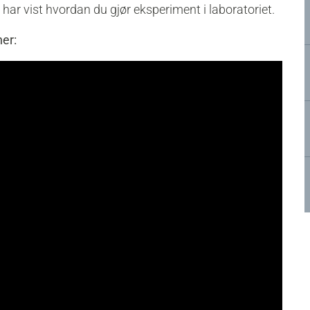
har vist hvordan du gjør eksperiment i laboratoriet.
er: