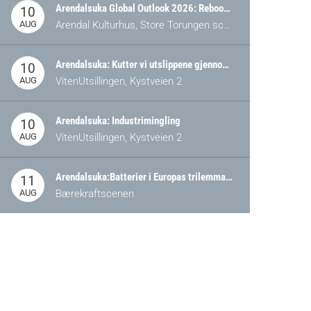
Arendalsuka Global Outlook 2026: Rebooting Democracy for a New World Order
10
AUG
Arendal Kulturhus, Store Torungen scene
Arendalsuka: Kutter vi utslippene gjennom omstilling – eller tap av industri?
10
AUG
VitenUtsillingen, Kystveien 2
Arendalsuka: Industrimingling
10
AUG
VitenUtsillingen, Kystveien 2
Arendalsuka:Batterier i Europas trilemma: Energisikkerhet, konkurransekraft og bærekraft (Battery Norway-arrangement)
11
AUG
Bærekraftscenen