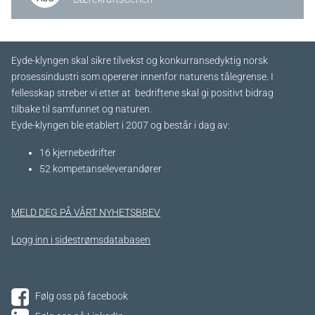
Eyde-klyngen skal sikre tilvekst og konkurransedyktig norsk
prosessindustri som opererer innenfor naturens tålegrense. I
fellesskap streber vi etter at bedriftene skal gi positivt bidrag
tilbake til samfunnet og naturen.
Eyde-klyngen ble etablert i 2007 og består i dag av:
16 kjernebedrifter​
52 kompetanseleverandører
MELD DEG PÅ VÅRT NYHETSBREV
Logg inn i sidestrømsdatabasen
Følg oss på facebook