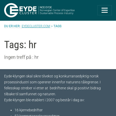
Eyde-Cluster | 
EYDECLUSTER.COM
TAGS
Tags: hr
Ingen treff på : hr
Eyde-klyngen skal sikre tilvekst og konkurransedyktig norsk
prosessindustri som opererer innenfor naturens tålegrense. I
fellesskap streber vi etter at bedriftene skal gi positivt bidrag
tilbake til samfunnet og naturen.
Eyde-klyngen ble etablert i 2007 og består i dag av:
16 kjernebedrifter​