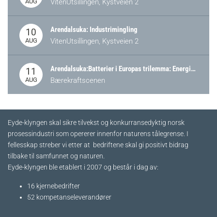
AUG
VitenUtsillingen, Kystveien 2
Arendalsuka: Industrimingling
10
AUG
VitenUtsillingen, Kystveien 2
Arendalsuka:Batterier i Europas trilemma: Energisikkerhet, konkurransekraft og bærekraft (Battery Norway-arrangement)
11
AUG
Bærekraftscenen
Eyde-klyngen skal sikre tilvekst og konkurransedyktig norsk
prosessindustri som opererer innenfor naturens tålegrense. I
fellesskap streber vi etter at bedriftene skal gi positivt bidrag
tilbake til samfunnet og naturen.
Eyde-klyngen ble etablert i 2007 og består i dag av:
16 kjernebedrifter​
52 kompetanseleverandører