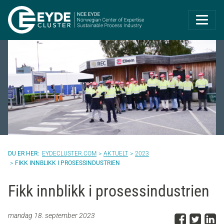
Eyde-Cluster | 
EYDECLUSTER.COM
AKTUELT
2023
FIKK INNBLIKK I PROSESSINDUSTRIEN
Fikk innblikk i prosessindustrien
Del p
Del 
D
mandag 18. september 2023