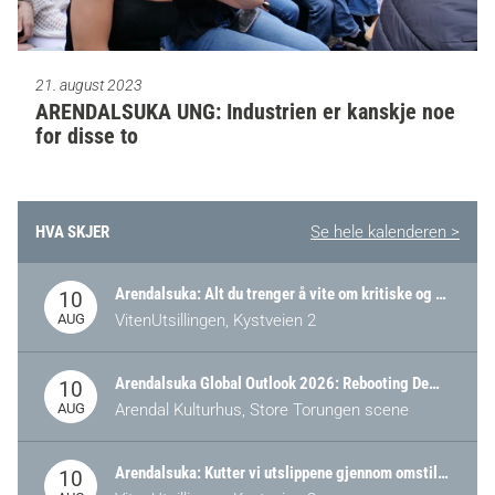
21. august 2023
ARENDALSUKA UNG: Industrien er kanskje noe
for disse to
HVA SKJER
Se hele kalenderen >
Arendalsuka: Alt du trenger å vite om kritiske og strategiske verdikjeder i Norge
10
AUG
VitenUtsillingen, Kystveien 2
Arendalsuka Global Outlook 2026: Rebooting Democracy for a New World Order
10
AUG
Arendal Kulturhus, Store Torungen scene
Arendalsuka: Kutter vi utslippene gjennom omstilling – eller tap av industri?
10