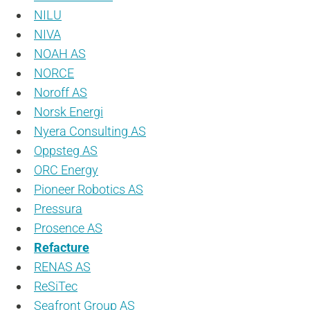
NILU
NIVA
NOAH AS
NORCE
Noroff AS
Norsk Energi
Nyera Consulting AS
Oppsteg AS
ORC Energy
Pioneer Robotics AS
Pressura
Prosence AS
Refacture
RENAS AS
ReSiTec
Seafront Group AS