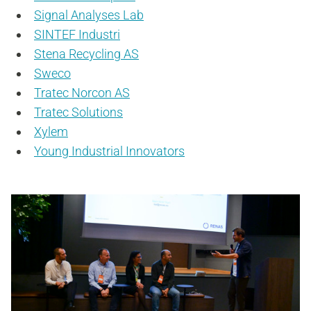
Signal Analyses Lab
SINTEF Industri
Stena Recycling AS
Sweco
Tratec Norcon AS
Tratec Solutions
Xylem
Young Industrial Innovators