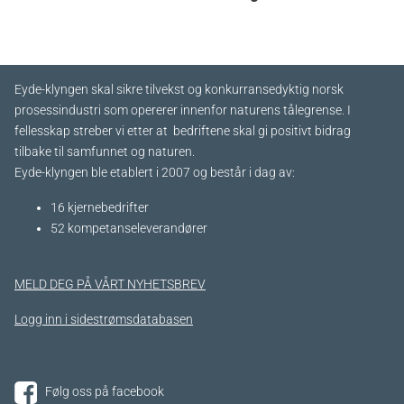
Eyde-klyngen skal sikre tilvekst og konkurransedyktig norsk
prosessindustri som opererer innenfor naturens tålegrense. I
fellesskap streber vi etter at bedriftene skal gi positivt bidrag
tilbake til samfunnet og naturen.
Eyde-klyngen ble etablert i 2007 og består i dag av:
16 kjernebedrifter​
52 kompetanseleverandører
MELD DEG PÅ VÅRT NYHETSBREV
Logg inn i sidestrømsdatabasen
Følg oss på facebook