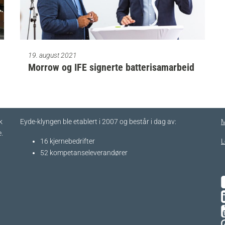
19. august 2021
Morrow og IFE signerte batterisamarbeid
k
Eyde-klyngen ble etablert i 2007 og består i dag av:
M
.
16 kjernebedrifter​
L
52 kompetanseleverandører