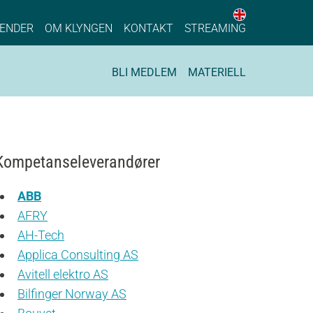
English web 
stainable Process Industry
ENDER
OM KLYNGEN
KONTAKT
STREAMING
BLI MEDLEM
MATERIELL
Kompetanseleverandører
ABB
AFRY
AH-Tech
Applica Consulting AS
Avitell elektro AS
Bilfinger Norway AS