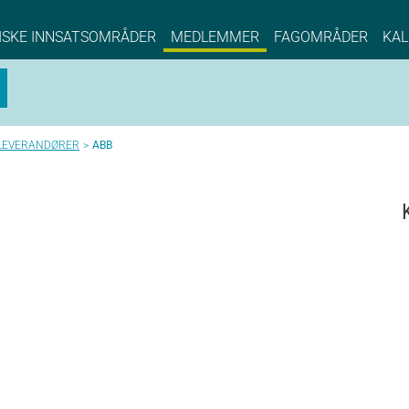
NCE EYDE, Norwegian Center of Expertise, Su
ISKE INNSATSOMRÅDER
MEDLEMMER
FAGOMRÅDER
KAL
LEVERANDØRER
ABB