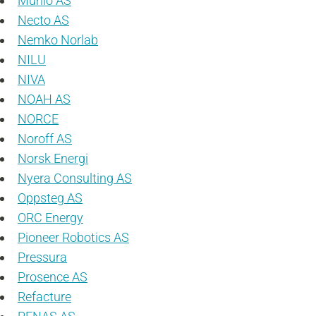
Munio AS
Necto AS
Nemko Norlab
NILU
NIVA
NOAH AS
NORCE
Noroff AS
Norsk Energi
Nyera Consulting AS
Oppsteg AS
ORC Energy
Pioneer Robotics AS
Pressura
Prosence AS
Refacture