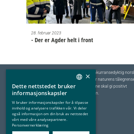
28. februar 2023
- Der er Agder helt i front
Eyde-klyngen skal sikre tilvekst og konkurransedyktig nors
×
prosessindustri som opererer innenfor naturens tålegrense
Dette nettstedet bruker
I fellesskap streber vi etter at bedriftene skal gi positivt
NORWEGIAN
informasjonskapsler
bidrag tilbake til samfunnet og naturen.
ENGLISH
Vi bruker informasjonskapsler for å tilpasse
innhold og analysere trafikken vår. Vi deler
også informasjon om din bruk av nettstedet
vårt med våre analysepartnere.
Personvernerklæring