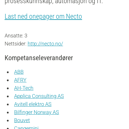
prosesskunnskap, automasjon og IT.
Last ned onepager om Necto
Ansatte: 3
Nettsider:
http://necto.no/
Kompetanseleverandører
ABB
AFRY
AH-Tech
Applica Consulting AS
Avitell elektro AS
Bilfinger Norway AS
Bouvet
Capgemini