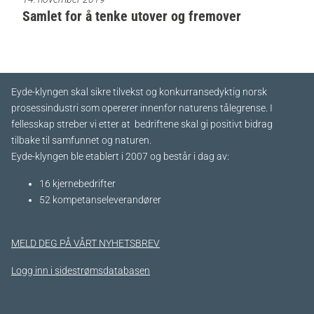
Samlet for å tenke utover og fremover
Eyde-klyngen skal sikre tilvekst og konkurransedyktig norsk
prosessindustri som opererer innenfor naturens tålegrense. I
fellesskap streber vi etter at bedriftene skal gi positivt bidrag
tilbake til samfunnet og naturen.
Eyde-klyngen ble etablert i 2007 og består i dag av:
16 kjernebedrifter​
52 kompetanseleverandører
MELD DEG PÅ VÅRT NYHETSBREV
Logg inn i sidestrømsdatabasen