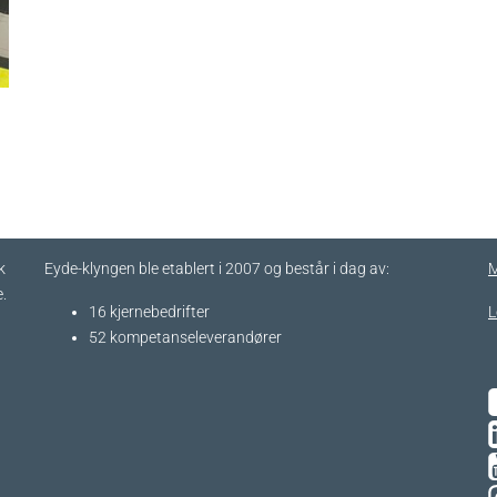
k
Eyde-klyngen ble etablert i 2007 og består i dag av:
M
.
16 kjernebedrifter​
L
52 kompetanseleverandører