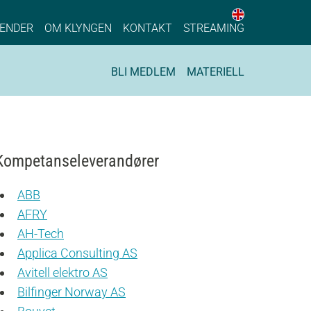
English web 
stainable Process Industry
ENDER
OM KLYNGEN
KONTAKT
STREAMING
BLI MEDLEM
MATERIELL
Kompetanseleverandører
ABB
AFRY
AH-Tech
Applica Consulting AS
Avitell elektro AS
Bilfinger Norway AS