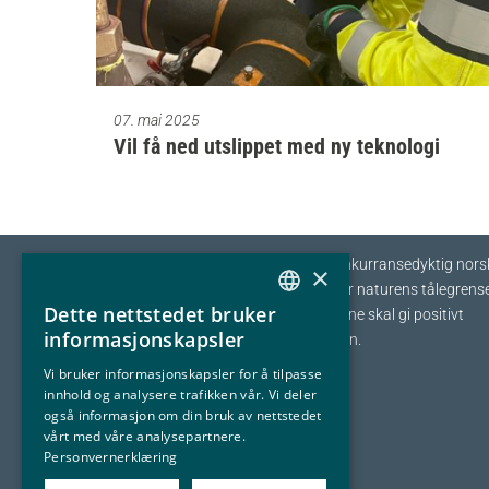
07. mai 2025
Vil få ned utslippet med ny teknologi
Eyde-klyngen skal sikre tilvekst og konkurransedyktig nors
×
prosessindustri som opererer innenfor naturens tålegrense
Dette nettstedet bruker
I fellesskap streber vi etter at bedriftene skal gi positivt
NORWEGIAN
informasjonskapsler
bidrag tilbake til samfunnet og naturen.
ENGLISH
Vi bruker informasjonskapsler for å tilpasse
innhold og analysere trafikken vår. Vi deler
også informasjon om din bruk av nettstedet
vårt med våre analysepartnere.
Personvernerklæring