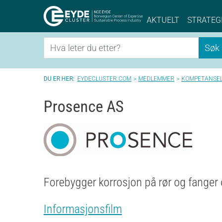
Eyde-Cluster | 
AKTUELT
STRATEG
Søk
Søk
EYDECLUSTER.COM
MEDLEMMER
KOMPETANSE
Prosence AS
Forebygger korrosjon på rør og fanger 
Informasjonsfilm