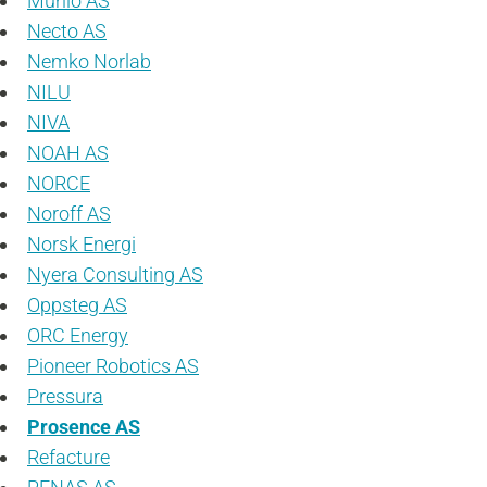
Munio AS
Necto AS
Nemko Norlab
NILU
NIVA
NOAH AS
NORCE
Noroff AS
Norsk Energi
Nyera Consulting AS
Oppsteg AS
ORC Energy
Pioneer Robotics AS
Pressura
Prosence AS
Refacture