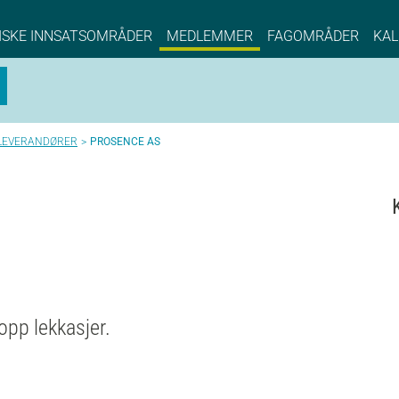
NCE EYDE, Norwegian Center of Expertise, Su
ISKE INNSATSOMRÅDER
MEDLEMMER
FAGOMRÅDER
KAL
LEVERANDØRER
PROSENCE AS
opp lekkasjer.