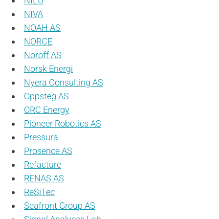
NILU
NIVA
NOAH AS
NORCE
Noroff AS
Norsk Energi
Nyera Consulting AS
Oppsteg AS
ORC Energy
Pioneer Robotics AS
Pressura
Prosence AS
Refacture
RENAS AS
ReSiTec
Seafront Group AS