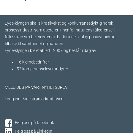
Eyde-klyngen skal sikre tilvekst og konkurransedyktig norsk
prosessindustri som opererer innenfor naturens tålegrense. I
fellesskap streber vi etter at bedriftene skal gi positivt bidrag
tilbake til samfunnet og naturen.
Eyde-klyngen ble etablert i 2007 og består i dag av:
16 kjernebedrifter​
52 kompetanseleverandører
MELD DEG PÅ VÅRT NYHETSBREV
Logg inn i sidestrømsdatabasen
Følg oss på facebook
Følg oss på LinkedIn