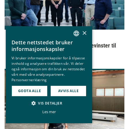
×
28. mai 2025
Dette nettstedet bruker
NORWEGIAN
Fagskolestudenter leverer milliongevinster til
informasjonskapsler
industrien
ENGLISH
Vi bruker informasjonskapsler for å tilpasse
innhold og analysere trafikken vår. Vi deler
også informasjon om din bruk av nettstedet
vårt med våre analysepartnere.
Personvernerklæring
GODTA ALLE
AVVIS ALLE
VIS DETALJER
Les mer