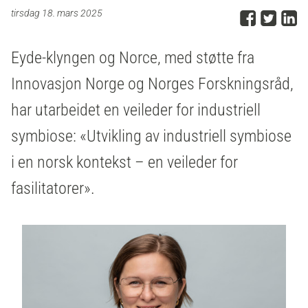
Del p
Del 
D
tirsdag 18. mars 2025
Eyde-klyngen og Norce, med støtte fra
Innovasjon Norge og Norges Forskningsråd,
har utarbeidet en veileder for industriell
symbiose: «Utvikling av industriell symbiose
i en norsk kontekst – en veileder for
fasilitatorer».