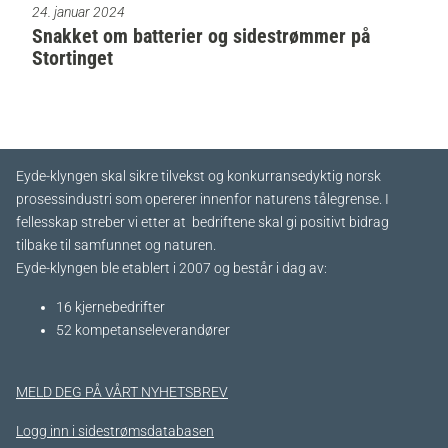
24. januar 2024
Snakket om batterier og sidestrømmer på
Stortinget
Eyde-klyngen skal sikre tilvekst og konkurransedyktig norsk
prosessindustri som opererer innenfor naturens tålegrense. I
fellesskap streber vi etter at bedriftene skal gi positivt bidrag
tilbake til samfunnet og naturen.
Eyde-klyngen ble etablert i 2007 og består i dag av:
16 kjernebedrifter​
52 kompetanseleverandører
MELD DEG PÅ VÅRT NYHETSBREV
Logg inn i sidestrømsdatabasen