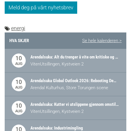
Meld deg på vårt nyhetsbrev
energi
HVA SKJER
Se hele kalenderen >
Arendalsuka: Alt du trenger å vite om kritiske og strategiske verdikjeder i Norge
10
AUG
VitenUtsillingen, Kystveien 2
Arendalsuka Global Outlook 2026: Rebooting Democracy for a New World Order
10
AUG
Arendal Kulturhus, Store Torungen scene
Arendalsuka: Kutter vi utslippene gjennom omstilling – eller tap av industri?
10
AUG
VitenUtsillingen, Kystveien 2
Arendalsuka: Industrimingling
10