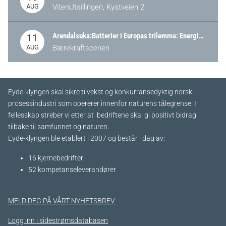
AUG
VitenUtsillingen, Kystveien 2
Arendalsuka:Batterier i Europas trilemma: Energisikkerhet, konkurransekraft og bærekraft (Battery Norway-arrangement)
11
AUG
Bærekraftscenen
Eyde-klyngen skal sikre tilvekst og konkurransedyktig norsk
prosessindustri som opererer innenfor naturens tålegrense. I
fellesskap streber vi etter at bedriftene skal gi positivt bidrag
tilbake til samfunnet og naturen.
Eyde-klyngen ble etablert i 2007 og består i dag av:
16 kjernebedrifter​
52 kompetanseleverandører
MELD DEG PÅ VÅRT NYHETSBREV
Logg inn i sidestrømsdatabasen