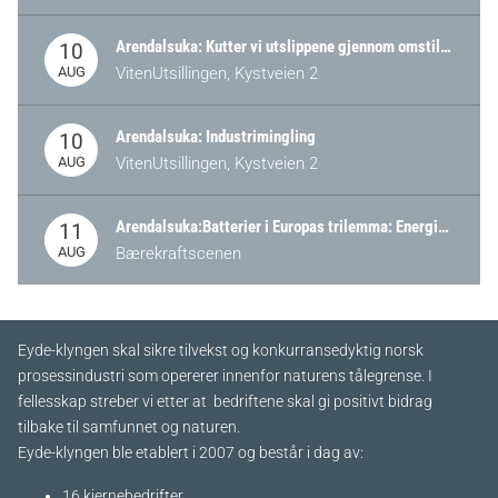
Arendalsuka: Kutter vi utslippene gjennom omstilling – eller tap av industri?
10
AUG
VitenUtsillingen, Kystveien 2
Arendalsuka: Industrimingling
10
AUG
VitenUtsillingen, Kystveien 2
Arendalsuka:Batterier i Europas trilemma: Energisikkerhet, konkurransekraft og bærekraft (Battery Norway-arrangement)
11
AUG
Bærekraftscenen
Eyde-klyngen skal sikre tilvekst og konkurransedyktig norsk
prosessindustri som opererer innenfor naturens tålegrense. I
fellesskap streber vi etter at bedriftene skal gi positivt bidrag
tilbake til samfunnet og naturen.
Eyde-klyngen ble etablert i 2007 og består i dag av:
16 kjernebedrifter​