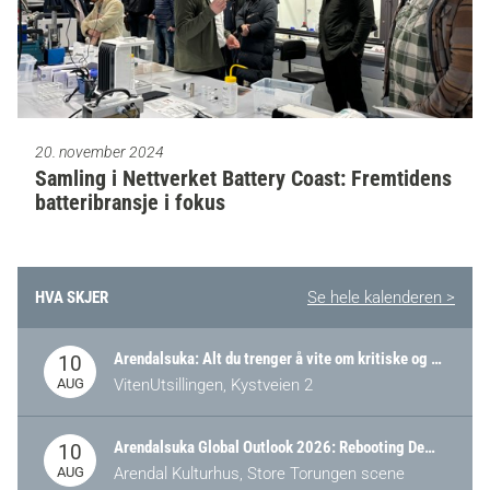
20. november 2024
Samling i Nettverket Battery Coast: Fremtidens
batteribransje i fokus
HVA SKJER
Se hele kalenderen >
Arendalsuka: Alt du trenger å vite om kritiske og strategiske verdikjeder i Norge
10
AUG
VitenUtsillingen, Kystveien 2
Arendalsuka Global Outlook 2026: Rebooting Democracy for a New World Order
10
AUG
Arendal Kulturhus, Store Torungen scene