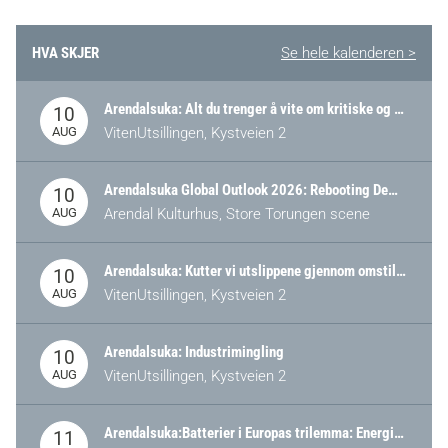
HVA SKJER
Se hele kalenderen >
Arendalsuka: Alt du trenger å vite om kritiske og strategiske verdikjeder i Norge
10
AUG
VitenUtsillingen, Kystveien 2
Arendalsuka Global Outlook 2026: Rebooting Democracy for a New World Order
10
AUG
Arendal Kulturhus, Store Torungen scene
Arendalsuka: Kutter vi utslippene gjennom omstilling – eller tap av industri?
10
AUG
VitenUtsillingen, Kystveien 2
Arendalsuka: Industrimingling
10
AUG
VitenUtsillingen, Kystveien 2
Arendalsuka:Batterier i Europas trilemma: Energisikkerhet, konkurransekraft og bærekraft (Battery Norway-arrangement)
11