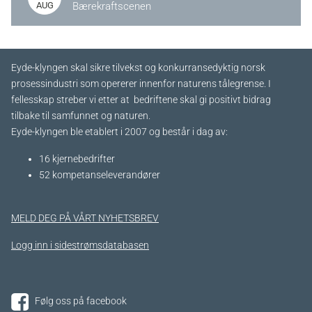
AUG
Bærekraftscenen
Eyde-klyngen skal sikre tilvekst og konkurransedyktig norsk
prosessindustri som opererer innenfor naturens tålegrense. I
fellesskap streber vi etter at bedriftene skal gi positivt bidrag
tilbake til samfunnet og naturen.
Eyde-klyngen ble etablert i 2007 og består i dag av:
16 kjernebedrifter​
52 kompetanseleverandører
MELD DEG PÅ VÅRT NYHETSBREV
Logg inn i sidestrømsdatabasen
Følg oss på facebook