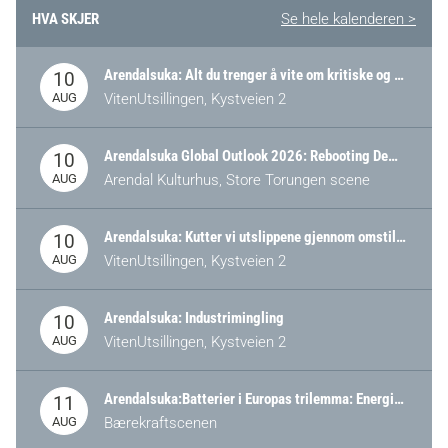
HVA SKJER
Se hele kalenderen >
Arendalsuka: Alt du trenger å vite om kritiske og strategiske verdikjeder i Norge
10
AUG
VitenUtsillingen, Kystveien 2
Arendalsuka Global Outlook 2026: Rebooting Democracy for a New World Order
10
AUG
Arendal Kulturhus, Store Torungen scene
Arendalsuka: Kutter vi utslippene gjennom omstilling – eller tap av industri?
10
AUG
VitenUtsillingen, Kystveien 2
Arendalsuka: Industrimingling
10
AUG
VitenUtsillingen, Kystveien 2
Arendalsuka:Batterier i Europas trilemma: Energisikkerhet, konkurransekraft og bærekraft (Battery Norway-arrangement)
11
AUG
Bærekraftscenen