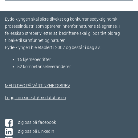
Eyde-klyngen skal sikre tilvekst og konkurransedyktig norsk
prosessindustri som opererer innenfor naturens tålegrense. I
fellesskap streber vi etter at bedriftene skal gi positivt bidrag
tilbake til samfunnet og naturen.
Eyde-klyngen ble etablert i 2007 og består i dag av:
16 kjernebedrifter​
52 kompetanseleverandører
MELD DEG PÅ VÅRT NYHETSBREV
Logg inn i sidestrømsdatabasen
Følg oss på facebook
Følg oss på LinkedIn