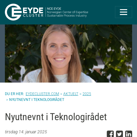
Eyde-Cluster | 
EYDECLUSTER.COM
AKTUELT
2025
NYUTNEVNT I TEKNOLOGIRÅDET
Nyutnevnt i Teknologirådet
Del p
Del 
D
tirsdag 14. januar 2025