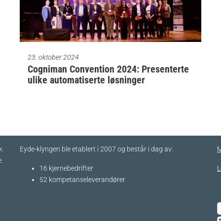
23. oktober 2024
Cogniman Convention 2024: Presenterte
ulike automatiserte løsninger
k
Eyde-klyngen ble etablert i 2007 og består i dag av:
M
.
16 kjernebedrifter​
L
52 kompetanseleverandører