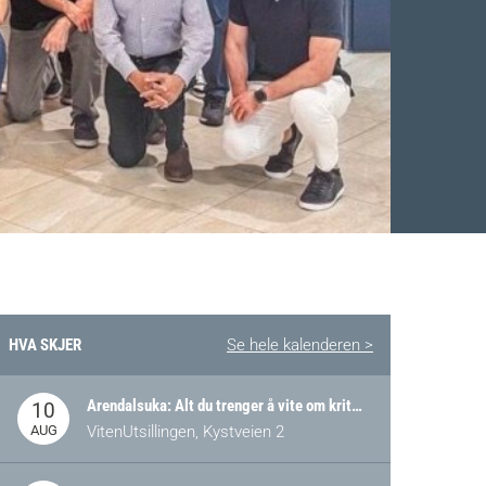
HVA SKJER
Se hele kalenderen >
Facebook
 Twitter
 på LinkedIn
Arendalsuka: Alt du trenger å vite om kritiske og strategiske verdikjeder i Norge
10
AUG
VitenUtsillingen, Kystveien 2