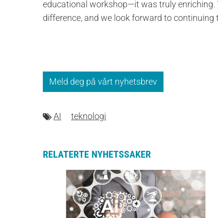
educational workshop—it was truly enriching. T
difference, and we look forward to continuing 
Meld deg på vårt nyhetsbrev
AI
teknologi
RELATERTE NYHETSSAKER