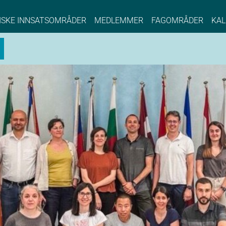
NCE EYDE, Norwegian Center of Expertise, Su
ISKE INNSATSOMRÅDER
MEDLEMMER
FAGOMRÅDER
KAL