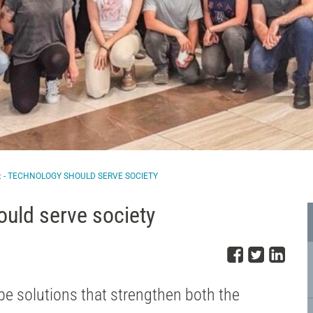
 - TECHNOLOGY SHOULD SERVE SOCIETY
uld serve society
Del på 
Del på
Del
e solutions that strengthen both the