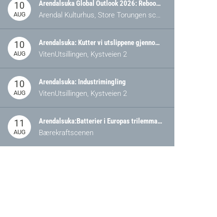
Arendalsuka Global Outlook 2026: Rebooting Democracy for a New World Order
10
AUG
Arendal Kulturhus, Store Torungen scene
Arendalsuka: Kutter vi utslippene gjennom omstilling – eller tap av industri?
10
AUG
VitenUtsillingen, Kystveien 2
Arendalsuka: Industrimingling
10
AUG
VitenUtsillingen, Kystveien 2
Arendalsuka:Batterier i Europas trilemma: Energisikkerhet, konkurransekraft og bærekraft (Battery Norway-arrangement)
11
AUG
Bærekraftscenen