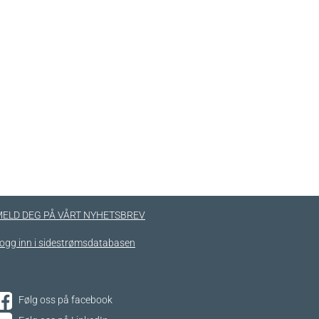
ELD DEG PÅ VÅRT NYHETSBREV
ogg inn i sidestrømsdatabasen
Følg oss på facebook