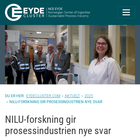
Eyde-Cluster | 
EYDECLUSTER.COM
AKTUELT
2025
NILU-FORSKNING GIR PROSESSINDUSTRIEN NYE SVAR
NILU-forskning gir
prosessindustrien nye svar