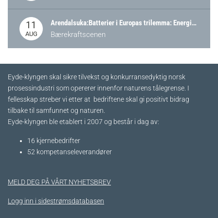
Arendalsuka:Batterier i Europas trilemma: Energisikkerhet, konkurransekraft og bærekraft (Battery Norway-arrangement)
11
AUG
Bærekraftscenen
Eyde-klyngen skal sikre tilvekst og konkurransedyktig norsk
prosessindustri som opererer innenfor naturens tålegrense. I
fellesskap streber vi etter at bedriftene skal gi positivt bidrag
tilbake til samfunnet og naturen.
Eyde-klyngen ble etablert i 2007 og består i dag av:
16 kjernebedrifter​
52 kompetanseleverandører
MELD DEG PÅ VÅRT NYHETSBREV
Logg inn i sidestrømsdatabasen