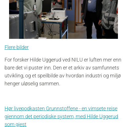
Flere bilder
For forsker Hilde Uggerud ved NILU er luften mer enn
bare det vi puster inn. Den er et arkiv av samfunnets
utvikling, og et speilbilde av hvordan industri og miljø
henger uløselig sammen.
Hør livepodkasten Grunnstoffene - en vimsete reise
gjennom det periodiske system, med Hilde Uggerud
som gjest