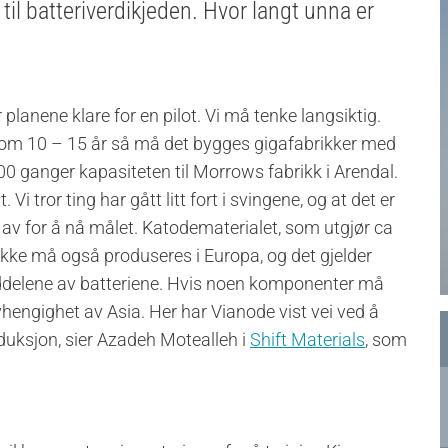
til batteriverdikjeden. Hvor langt unna er
 planene klare for en pilot. Vi må tenke langsiktig.
r om 10 – 15 år så må det bygges gigafabrikker med
000 ganger kapasiteten til Morrows fabrikk i Arendal.
. Vi tror ting har gått litt fort i svingene, og at det er
v for å nå målet. Katodematerialet, som utgjør ca
pakke må også produseres i Europa, og det gjelder
ddelene av batteriene. Hvis noen komponenter må
vhengighet av Asia. Her har Vianode vist vei ved å
oduksjon, sier Azadeh Motealleh i
Shift Materials
, som