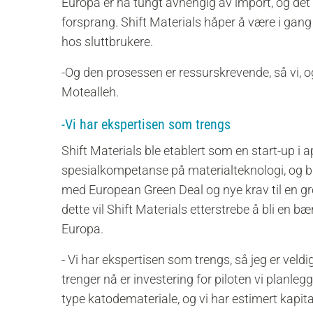
Europa er nå tungt avhengig av import, og det v
forsprang. Shift Materials håper å være i gang m
hos sluttbrukere.
-Og den prosessen er ressurskrevende, så vi, og
Motealleh.
-Vi har ekspertisen som trengs
Shift Materials ble etablert som en start-up i
spesialkompetanse på materialteknologi, og ble
med European Green Deal og nye krav til en gr
dette vil Shift Materials etterstrebe å bli en bæ
Europa.
- Vi har ekspertisen som trengs, så jeg er veld
trenger nå er investering for piloten vi planleg
type katodemateriale, og vi har estimert kapital