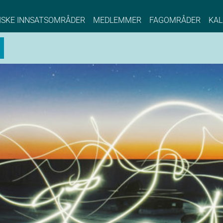
NCE EYDE, Norwegian Center of Expertise, Su
ISKE INNSATSOMRÅDER
MEDLEMMER
FAGOMRÅDER
KAL