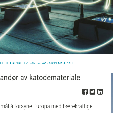
BLI EN LEDENDE LEVERANDØR AV KATODEMATERIALE
randør av katodemateriale
Del på 
Del på
Del
m mål å forsyne Europa med bærekraftige