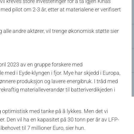
il kreves store investeringer for å ta igjen Kinas
ed pilot om 2-3 år, etter at materialene er verifisert
 alle andre aktører, vil trenge økonomisk støtte sier
 april 2023 av en gruppe forskere med
 med i Eyde-klyngen i fjor. Mye har skjedd i Europa,
ønnere produksjon og lavere energibruk. I tråd med
rekraftig materialleverandør til batteriverdikjeden i
ig optimistisk med tanke på å lykkes. Men det vi
ger. Den vil ha en kapasitet på 30 tonn per år av LFP-
behovet til 7 millioner Euro, sier hun.