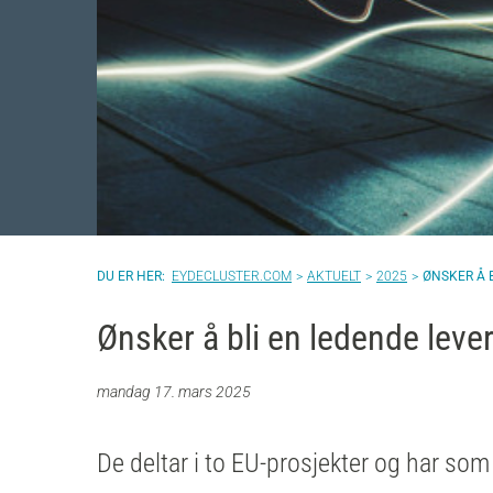
EYDECLUSTER.COM
AKTUELT
2025
ØNSKER Å 
Ønsker å bli en ledende leve
mandag 17. mars 2025
De deltar i to EU-prosjekter og har so