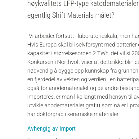
høykvalitets LFP-type katodematerialer 
egentlig Shift Materials målet?
-Vi arbeider fortsatt i laboratorieskala, men har
Hvis Europa skal bli selvforsynt med batterie
kapasitet i størrelsesorden 2 TWh, det vil si 2
Konkursen i Northvolt viser at dette ikke blir lett
nødvendig å bygge opp kunnskap fra grunnen a
en fjerdedel av vekten og verdien i en batteri
også for anodematerialet og de andre bestan
importeres, er man like langt med hensyn til a
utvikle anodematerialet grafitt som nå er i pr
har doktorgrad i keramiske materialer.
Avhengig av import