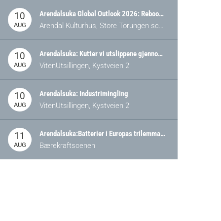
Arendalsuka Global Outlook 2026: Rebooting Democracy for a New World Order
10
AUG
Arendal Kulturhus, Store Torungen scene
Arendalsuka: Kutter vi utslippene gjennom omstilling – eller tap av industri?
10
AUG
VitenUtsillingen, Kystveien 2
Arendalsuka: Industrimingling
10
AUG
VitenUtsillingen, Kystveien 2
Arendalsuka:Batterier i Europas trilemma: Energisikkerhet, konkurransekraft og bærekraft (Battery Norway-arrangement)
11
AUG
Bærekraftscenen