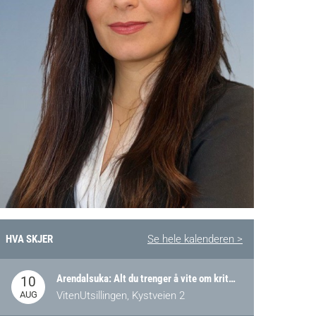
HVA SKJER
Se hele kalenderen >
Arendalsuka: Alt du trenger å vite om kritiske og strategiske verdikjeder i Norge
10
AUG
VitenUtsillingen, Kystveien 2