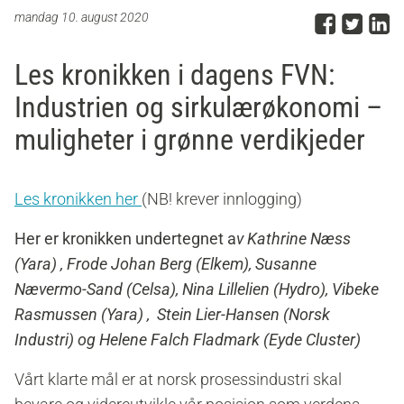
Del p
Del 
D
mandag 10. august 2020
Les kronikken i dagens FVN:
Industrien og sirkulærøkonomi –
muligheter i grønne verdikjeder
Les kronikken her
(NB! krever innlogging)
Her er kronikken
undertegnet a
v Kathrine Næss
(Yara) , Frode Johan Berg (Elkem), Susanne
Nævermo-Sand (Celsa), Nina Lillelien (Hydro), Vibeke
Rasmussen (Yara) , Stein Lier-Hansen (Norsk
Industri) og Helene Falch Fladmark (Eyde Cluster)
Vårt klarte mål er at norsk prosessindustri skal