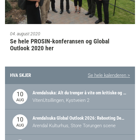
04. august 2020
Se hele PROSIN-konferansen og Global
Outlook 2020 her
HVA SKJER
Se hele kalenderen >
Arendalsuka: Alt du trenger å vite om kritiske og strategiske verdikjeder i Norge
10
AUG
VitenUtsillingen, Kystveien 2
Arendalsuka Global Outlook 2026: Rebooting Democracy for a New World Order
10
AUG
Arendal Kulturhus, Store Torungen scene