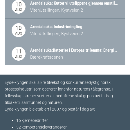
Arendalsuka: Kutter vi utslippene gjennom omstilling – eller tap av industri?
10
AUG
VitenUtsillingen, Kystveien 2
Arendalsuka: Industrimingling
10
AUG
VitenUtsillingen, Kystveien 2
Arendalsuka:Batterier i Europas trilemma: Energisikkerhet, konkurransekraft og bærekraft (Battery Norway-arrangement)
11
AUG
Bærekraftscenen
Eyde-klyngen skal sikre tilvekst og konkurransedyktig norsk
prosessindustri som opererer innenfor naturens tålegrense. I
fellesskap streber vi etter at bedriftene skal gi positivt bidrag
tilbake til samfunnet og naturen.
Eyde-klyngen ble etablert i 2007 og består i dag av:
16 kjernebedrifter​
52 kompetanseleverandører