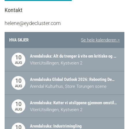
Kontakt
helene@eydecluster.com
HVA SKJER
Se hele kalenderen >
Arendalsuka: Alt du trenger å vite om kritiske og strategiske verdikjeder i Norge
10
AUG
VitenUtsillingen, Kystveien 2
Arendalsuka Global Outlook 2026: Rebooting Democracy for a New World Order
10
AUG
Arendal Kulturhus, Store Torungen scene
Arendalsuka: Kutter vi utslippene gjennom omstilling – eller tap av industri?
10
AUG
VitenUtsillingen, Kystveien 2
Arendalsuka: Industrimingling
10