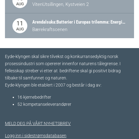
AUG
VitenUtsillingen, Kystveien 2
Arendalsuka:Batterier i Europas trilemma: Energisikkerhet, konkurransekraft og bærekraft (Battery Norway-arrangement)
11
AUG
Bærekraftscenen
Eyde-klyngen skal sikre tilvekst og konkurransedyktig norsk
prosessindustri som opererer innenfor naturens tålegrense. I
fellesskap streber vi etter at bedriftene skal gi positivt bidrag
tilbake til samfunnet og naturen.
Eyde-klyngen ble etablert i 2007 og består i dag av:
16 kjernebedrifter​
52 kompetanseleverandører
MELD DEG PÅ VÅRT NYHETSBREV
Logg inn i sidestrømsdatabasen