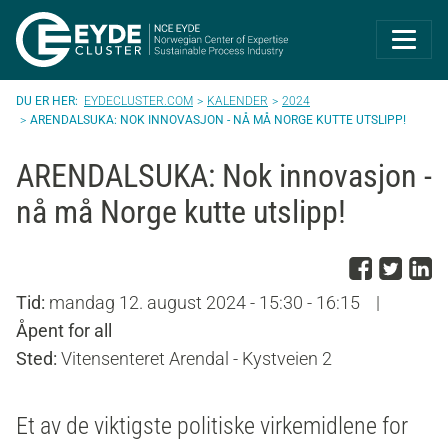
Eyde-Cluster | 
EYDECLUSTER.COM
KALENDER
2024
ARENDALSUKA: NOK INNOVASJON - NÅ MÅ NORGE KUTTE UTSLIPP!
ARENDALSUKA: Nok innovasjon -
nå må Norge kutte utslipp!
Del p
Del 
D
Tid:
mandag 12. august 2024 - 15:30 - 16:15
|
Åpent for all
Sted:
Vitensenteret Arendal - Kystveien 2
Et av de viktigste politiske virkemidlene for