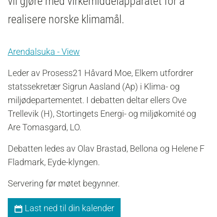
vil gjøre med virkemiddelapparatet for å
realisere norske klimamål.
Arendalsuka - View
Leder av Prosess21 Håvard Moe, Elkem utfordrer
statssekretær Sigrun Aasland (Ap) i Klima- og
miljødepartementet. I debatten deltar ellers Ove
Trellevik (H), Stortingets Energi- og miljøkomité og
Are Tomasgard, LO.
Debatten ledes av Olav Brastad, Bellona og Helene F
Fladmark, Eyde-klyngen.
Servering før møtet begynner.
Last ned til din kalender