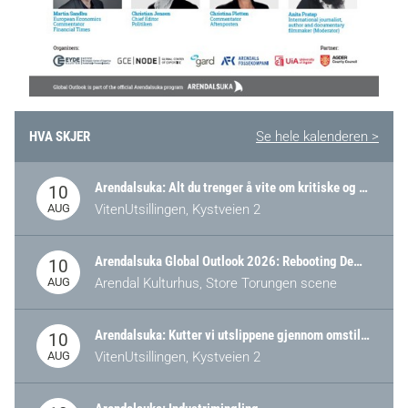
HVA SKJER
Se hele kalenderen >
Arendalsuka: Alt du trenger å vite om kritiske og strategiske verdikjeder i Norge
10
AUG
VitenUtsillingen, Kystveien 2
Arendalsuka Global Outlook 2026: Rebooting Democracy for a New World Order
10
AUG
Arendal Kulturhus, Store Torungen scene
Arendalsuka: Kutter vi utslippene gjennom omstilling – eller tap av industri?
10
AUG
VitenUtsillingen, Kystveien 2