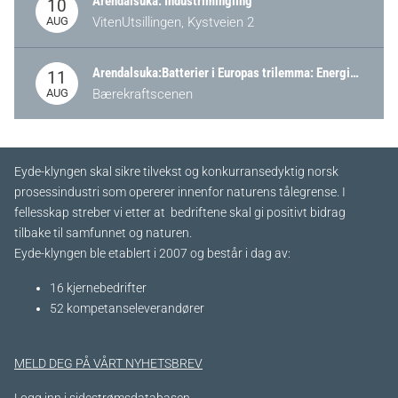
Arendalsuka: Industrimingling
10
AUG
VitenUtsillingen, Kystveien 2
Arendalsuka:Batterier i Europas trilemma: Energisikkerhet, konkurransekraft og bærekraft (Battery Norway-arrangement)
11
AUG
Bærekraftscenen
Eyde-klyngen skal sikre tilvekst og konkurransedyktig norsk
prosessindustri som opererer innenfor naturens tålegrense. I
fellesskap streber vi etter at bedriftene skal gi positivt bidrag
tilbake til samfunnet og naturen.
Eyde-klyngen ble etablert i 2007 og består i dag av:
16 kjernebedrifter​
52 kompetanseleverandører
MELD DEG PÅ VÅRT NYHETSBREV