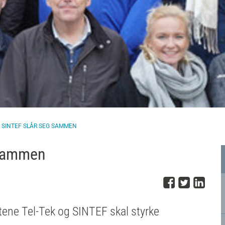
G SINTEF SLÅR SEG SAMMEN
 sammen
Del på 
Del på
Del
ene Tel-Tek og SINTEF skal styrke