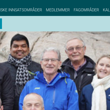
NCE EYDE, Norwegian Center of Expertise, Su
ISKE INNSATSOMRÅDER
MEDLEMMER
FAGOMRÅDER
KAL