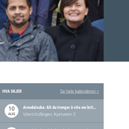
HVA SKJER
Se hele kalenderen >
Facebook
 Twitter
 på LinkedIn
Arendalsuka: Alt du trenger å vite om kritiske og strategiske verdikjeder i Norge
10
AUG
VitenUtsillingen, Kystveien 2