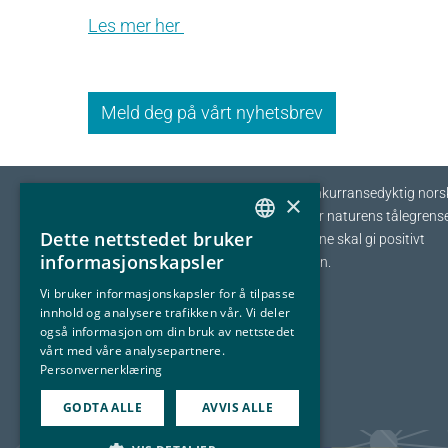
Les mer her
Meld deg på vårt nyhetsbrev
Eyde-klyngen skal sikre tilvekst og konkurransedyktig nors
×
prosessindustri som opererer innenfor naturens tålegrense
Dette nettstedet bruker
I fellesskap streber vi etter at bedriftene skal gi positivt
NORWEGIAN
informasjonskapsler
bidrag tilbake til samfunnet og naturen.
ENGLISH
Vi bruker informasjonskapsler for å tilpasse
innhold og analysere trafikken vår. Vi deler
også informasjon om din bruk av nettstedet
vårt med våre analysepartnere.
Personvernerklæring
GODTA ALLE
AVVIS ALLE