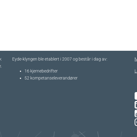
k
Eyde-klyngen ble etablert i 2007 og består i dag av:
M
.
16 kjernebedrifter​
L
52 kompetanseleverandører