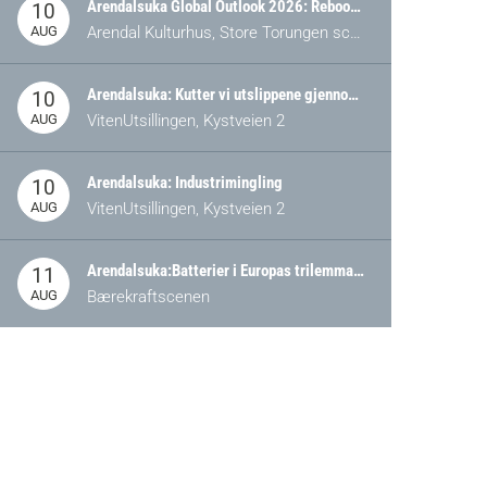
Arendalsuka Global Outlook 2026: Rebooting Democracy for a New World Order
10
AUG
Arendal Kulturhus, Store Torungen scene
Arendalsuka: Kutter vi utslippene gjennom omstilling – eller tap av industri?
10
AUG
VitenUtsillingen, Kystveien 2
Arendalsuka: Industrimingling
10
AUG
VitenUtsillingen, Kystveien 2
Arendalsuka:Batterier i Europas trilemma: Energisikkerhet, konkurransekraft og bærekraft (Battery Norway-arrangement)
11
AUG
Bærekraftscenen