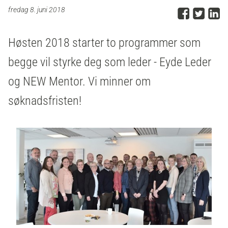
Del p
Del 
D
fredag 8. juni 2018
Høsten 2018 starter to programmer som
begge vil styrke deg som leder - Eyde Leder
og NEW Mentor. Vi minner om
søknadsfristen!