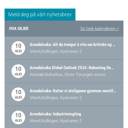
Meld deg på vårt nyhetsbrev
HVA SKJER
Se hele kalenderen >
Arendalsuka: Alt du trenger å vite om kritiske og strategiske verdikjeder i Norge
10
AUG
VitenUtsillingen, Kystveien 2
Arendalsuka Global Outlook 2026: Rebooting Democracy for a New World Order
10
AUG
Arendal Kulturhus, Store Torungen scene
Arendalsuka: Kutter vi utslippene gjennom omstilling – eller tap av industri?
10
AUG
VitenUtsillingen, Kystveien 2
Arendalsuka: Industrimingling
10
AUG
VitenUtsillingen, Kystveien 2