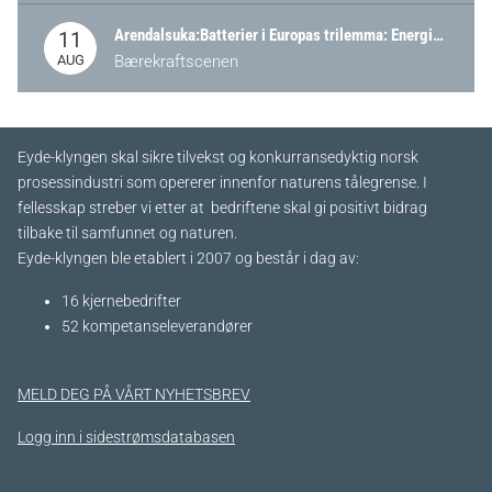
Arendalsuka:Batterier i Europas trilemma: Energisikkerhet, konkurransekraft og bærekraft (Battery Norway-arrangement)
11
AUG
Bærekraftscenen
Eyde-klyngen skal sikre tilvekst og konkurransedyktig norsk
prosessindustri som opererer innenfor naturens tålegrense. I
fellesskap streber vi etter at bedriftene skal gi positivt bidrag
tilbake til samfunnet og naturen.
Eyde-klyngen ble etablert i 2007 og består i dag av:
16 kjernebedrifter​
52 kompetanseleverandører
MELD DEG PÅ VÅRT NYHETSBREV
Logg inn i sidestrømsdatabasen