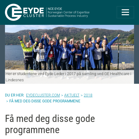
Eyde-Cluster | 
Her er studentene ved Eyde Leder i 2017 på samling ved GE Healthcare i
Lindesnes
EYDECLUSTER.COM
AKTUELT
2018
FÅ MED DEG DISSE GODE PROGRAMMENE
Få med deg disse gode
programmene