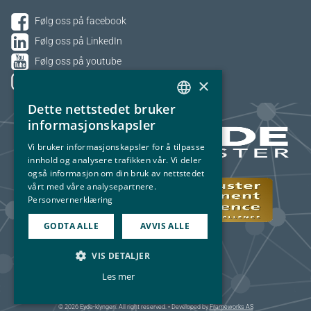
Følg oss på facebook
Følg oss på LinkedIn
Følg oss på youtube
×
Følg oss på Instagram
Dette nettstedet bruker
NORWEGIAN
informasjonskapsler
ENGLISH
Vi bruker informasjonskapsler for å tilpasse
innhold og analysere trafikken vår. Vi deler
også informasjon om din bruk av nettstedet
vårt med våre analysepartnere.
Personvernerklæring
GODTA ALLE
AVVIS ALLE
VIS DETALJER
Les mer
© 2026 Eyde-klyngen. All right reserved. • Developed by
Frameworks AS