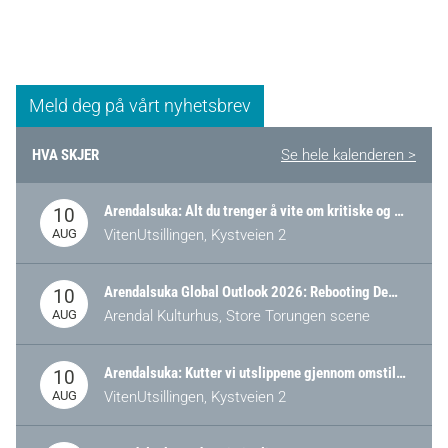
Meld deg på vårt nyhetsbrev
HVA SKJER
Se hele kalenderen >
Arendalsuka: Alt du trenger å vite om kritiske og strategiske verdikjeder i Norge
10
AUG
VitenUtsillingen, Kystveien 2
Arendalsuka Global Outlook 2026: Rebooting Democracy for a New World Order
10
AUG
Arendal Kulturhus, Store Torungen scene
Arendalsuka: Kutter vi utslippene gjennom omstilling – eller tap av industri?
10
AUG
VitenUtsillingen, Kystveien 2