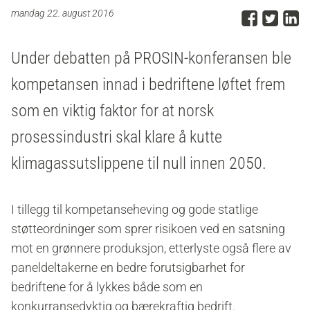
Del p
Del 
D
mandag 22. august 2016
Under debatten på PROSIN-konferansen ble
kompetansen innad i bedriftene løftet frem
som en viktig faktor for at norsk
prosessindustri skal klare å kutte
klimagassutslippene til null innen 2050.
I tillegg til kompetanseheving og gode statlige
støtteordninger som sprer risikoen ved en satsning
mot en grønnere produksjon, etterlyste også flere av
paneldeltakerne en bedre forutsigbarhet for
bedriftene for å lykkes både som en
konkurransedyktig og bærekraftig bedrift.