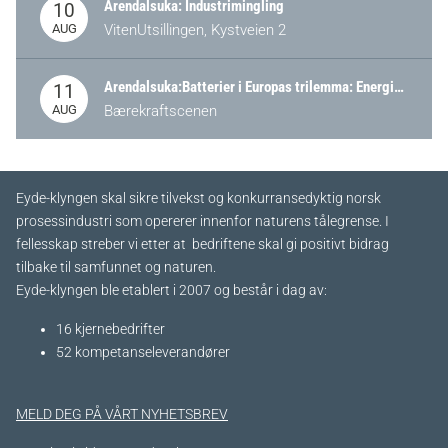
Arendalsuka: Industrimingling
10
AUG
VitenUtsillingen, Kystveien 2
Arendalsuka:Batterier i Europas trilemma: Energisikkerhet, konkurransekraft og bærekraft (Battery Norway-arrangement)
11
AUG
Bærekraftscenen
Eyde-klyngen skal sikre tilvekst og konkurransedyktig norsk
prosessindustri som opererer innenfor naturens tålegrense. I
fellesskap streber vi etter at bedriftene skal gi positivt bidrag
tilbake til samfunnet og naturen.
Eyde-klyngen ble etablert i 2007 og består i dag av:
16 kjernebedrifter​
52 kompetanseleverandører
MELD DEG PÅ VÅRT NYHETSBREV