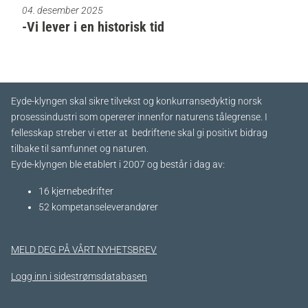
04. desember 2025
-Vi lever i en historisk tid
Eyde-klyngen skal sikre tilvekst og konkurransedyktig norsk
prosessindustri som opererer innenfor naturens tålegrense. I
fellesskap streber vi etter at bedriftene skal gi positivt bidrag
tilbake til samfunnet og naturen.
Eyde-klyngen ble etablert i 2007 og består i dag av:
16 kjernebedrifter​
52 kompetanseleverandører
MELD DEG PÅ VÅRT NYHETSBREV
Logg inn i sidestrømsdatabasen