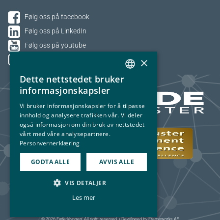
Følg oss på facebook
Følg oss på LinkedIn
Følg oss på youtube
×
Følg oss på Instagram
Dette nettstedet bruker
NORWEGIAN
informasjonskapsler
ENGLISH
Vi bruker informasjonskapsler for å tilpasse
innhold og analysere trafikken vår. Vi deler
også informasjon om din bruk av nettstedet
vårt med våre analysepartnere.
Personvernerklæring
GODTA ALLE
AVVIS ALLE
VIS DETALJER
Les mer
© 2026 Eyde-klyngen. All right reserved. • Developed by
Frameworks AS