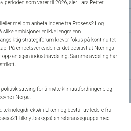
av perioden som varer til 2026, sier Lars Petter
alleller mellom anbefalingene fra Prosess21 og
 slike ambisjoner er ikke lengre enn
angsiktig strategiforum krever fokus på kontinuitet
kap. På embetsverksiden er det positivt at Nærings -
er opp en egen industriavdeling. Samme avdeling har
triløft.
rrpolitisk satsing for å møte klimautfordringene og
eevne i Norge.
teknologidirektør i Elkem og består av ledere fra
 Prosess21 tilknyttes også en referansegruppe med