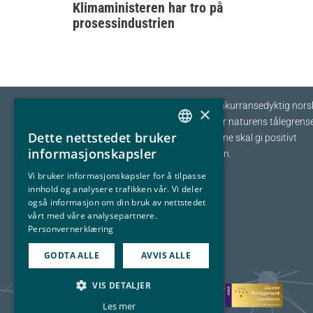
Klimaministeren har tro på
prosessindustrien
Eyde-klyngen skal sikre tilvekst og konkurransedyktig nors
×
prosessindustri som opererer innenfor naturens tålegrense
Dette nettstedet bruker
I fellesskap streber vi etter at bedriftene skal gi positivt
NORWEGIAN
informasjonskapsler
bidrag tilbake til samfunnet og naturen.
ENGLISH
Vi bruker informasjonskapsler for å tilpasse
innhold og analysere trafikken vår. Vi deler
også informasjon om din bruk av nettstedet
vårt med våre analysepartnere.
Personvernerklæring
GODTA ALLE
AVVIS ALLE
VIS DETALJER
Les mer