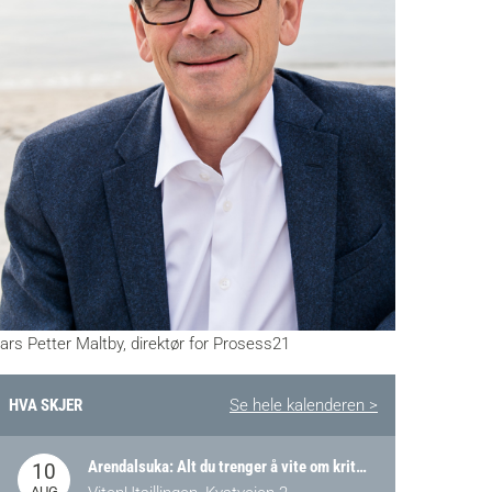
ars Petter Maltby, direktør for Prosess21
HVA SKJER
Se hele kalenderen >
Arendalsuka: Alt du trenger å vite om kritiske og strategiske verdikjeder i Norge
10
AUG