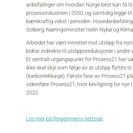
anbefalinger om hvordan Norge best kan få til e
prosessindustrien i 2050, og samtidig legge til
bærekraftig vekst i perioden. Hovedanbefalinge
Solberg, Næringsminister Iselin Nybø og Klima
Arbeidet har vært innrettet mot utslipp fra no
bidrar indirekte til utslippsreduksjoner i andre
Et sentralt utgangspunkt for Prosess21 har væ
ikke skal skje som følge av at utslipp flyttes 
(karbonlekkasje). Første fase av Prosess21 på
videreføre Prosess21, hvor bevilgning for nye t
2022.
Les mer på Regjeringens nettside