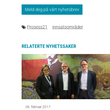
Meld deg på vårt nyhetsbrev
Prosess21
innsatsområder
RELATERTE NYHETSSAKER
06. februar 2017