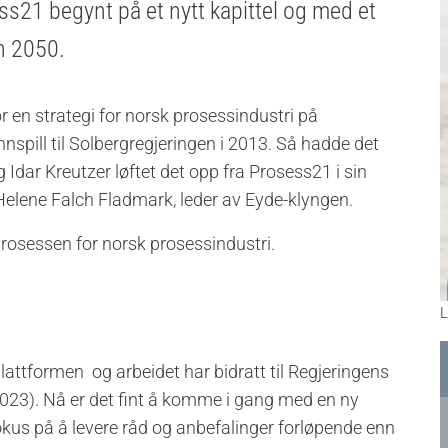
s21 begynt på et nytt kapittel og med et
n 2050.
 en strategi for norsk prosessindustri på
nspill til Solbergregjeringen i 2013.
Så hadde det
dar Kreutzer løftet det opp fra Prosess21 i sin
Helene Falch Fladmark, leder av Eyde-klyngen.
prosessen for norsk prosessindustri.
L
splattformen og arbeidet har bidratt til Regjeringens
2023).
Nå er det fint å komme i gang med en ny
okus på å levere råd og anbefalinger forløpende enn