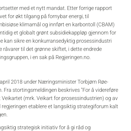
fortsetter med et nytt mandat. Etter forrige rapport
et for økt tilgang på fornybar energi, til
mbisiøse klimamål og innført en karbontoll (CBAM)
mtidig et globalt grønt subsidiekappløp gjennom for
e kan sikre en konkurransedyktig prosessindustri
 råvarer til det grønne skiftet, i dette endrede
ringsgruppen, i en sak på Regjeringen.no.
i april 2018 under Næringsminister Torbjørn Røe-
. Fra stortingsmeldingen beskrives "For å videreføre
t Veikartet (mrk. Veikart for prosessindustrien) og av
 regjeringen etablere et langsiktig strategiforum kalt
gen.
siktig strategisk initiativ for å gi råd og