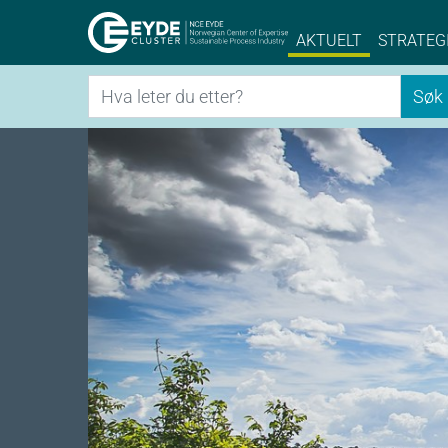
Eyde-Cluster | 
AKTUELT
STRATEG
Søk
Søk