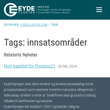
Eyde-Cluster | 
EYDECLUSTER.COM
TAGS
Tags: innsatsområder
Relaterte Nyheter
Nytt kapittel for Prosess21
- 26.feb..2024
Eyde-klyngen skal sikre tilvekst og konkurransedyktig norsk
prosessindustri som opererer innenfor naturens tålegrense. I
fellesskap streber vi etter at bedriftene skal gi positivt bidrag
tilbake til samfunnet og naturen.
Eyde-klyngen ble etablert i 2007 og består i dag av: