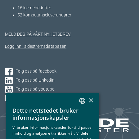
16 kjernebedrifter​
52 kompetanseleverandører
MELD DEG PÅ VÅRT NYHETSBREV
Logg inn i sidestrømsdatabasen
Følg oss på facebook
Følg oss på LinkedIn
Følg oss på youtube
×
Følg oss på Instagram
Dette nettstedet bruker
NORWEGIAN
informasjonskapsler
ENGLISH
Vi bruker informasjonskapsler for å tilpasse
innhold og analysere trafikken vår. Vi deler