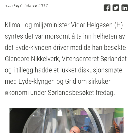
Del p
Del 
D
mandag 6. februar 2017
Klima - og miljøminister Vidar Helgesen (H)
syntes det var morsomt å ta inn helheten av
det Eyde-klyngen driver med da han besøkte
Glencore Nikkelverk, Vitensenteret Sørlandet
og i tillegg hadde et lukket diskusjonsmøte
med Eyde-klyngen og Grid om sirkulær
økonomi under Sørlandsbesøket fredag.