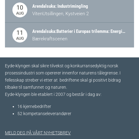
Arendalsuka: Industrimingling
10
AUG
VitenUtsillingen, Kystveien 2
Arendalsuka:Batterier i Europas trilemma: Energisikkerhet, konkurransekraft og bærekraft (Battery Norway-arrangement)
11
AUG
Bærekraftscenen
Eyde-klyngen skal sikre tilvekst og konkurransedyktig norsk
prosessindustri som opererer innenfor naturens tålegrense. I
fellesskap streber vi etter at bedriftene skal gi positivt bidrag
tilbake til samfunnet og naturen.
Eyde-klyngen ble etablert i 2007 og består i dag av:
16 kjernebedrifter​
52 kompetanseleverandører
MELD DEG PÅ VÅRT NYHETSBREV