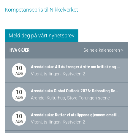
Kompetansepris til Nikkelverket
Meld deg på vårt nyhetsbrev
HVA SKJER
Se hele kalenderen >
Arendalsuka: Alt du trenger å vite om kritiske og strategiske verdikjeder i Norge
10
AUG
VitenUtsillingen, Kystveien 2
Arendalsuka Global Outlook 2026: Rebooting Democracy for a New World Order
10
AUG
Arendal Kulturhus, Store Torungen scene
Arendalsuka: Kutter vi utslippene gjennom omstilling – eller tap av industri?
10
AUG
VitenUtsillingen, Kystveien 2