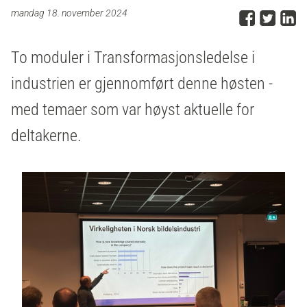
Del p
Del 
D
mandag 18. november 2024
To moduler i Transformasjonsledelse i
industrien er gjennomført denne høsten -
med temaer som var høyst aktuelle for
deltakerne.