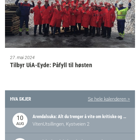
27. mai 2024
Tilbyr UiA-Eyde: Påfyll til høsten
HVA SKJER
Se hele kalenderen >
Arendalsuka: Alt du trenger å vite om kritiske og strategiske verdikjeder i Norge
10
AUG
VitenUtsillingen, Kystveien 2