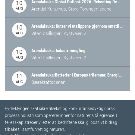
Arendalsuka Global Outlook 2026: Rebooting Democracy for a New World Order
10
AUG
Arendal Kulturhus, Store Torungen scene
Arendalsuka: Kutter vi utslippene gjennom omstilling – eller tap av industri?
10
AUG
VitenUtsillingen, Kystveien 2
Arendalsuka: Industrimingling
10
AUG
VitenUtsillingen, Kystveien 2
Arendalsuka:Batterier i Europas trilemma: Energisikkerhet, konkurransekraft og bærekraft (Battery Norway-arrangement)
11
AUG
Bærekraftscenen
Eyde-klyngen skal sikre tilvekst og konkurransedyktig norsk
prosessindustri som opererer innenfor naturens tålegrense. I
fellesskap streber vi etter at bedriftene skal gi positivt bidrag
tilbake til samfunnet og naturen.