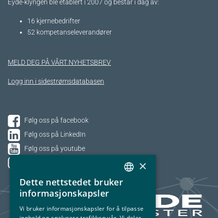
Eyde-klyngen ble etablert i 2007 og består i dag av:
16 kjernebedrifter​
52 kompetanseleverandører
MELD DEG PÅ VÅRT NYHETSBREV
Logg inn i sidestrømsdatabasen
Følg oss på facebook
Følg oss på LinkedIn
Følg oss på youtube
×
Følg oss på Instagram
Dette nettstedet bruker
NORWEGIAN
informasjonskapsler
ENGLISH
Vi bruker informasjonskapsler for å tilpasse
innhold og analysere trafikken vår. Vi deler