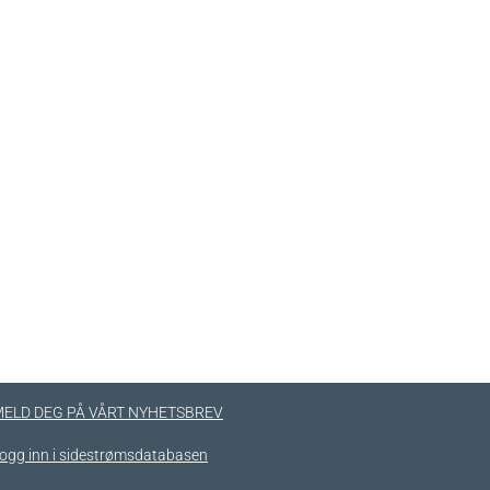
ELD DEG PÅ VÅRT NYHETSBREV
ogg inn i sidestrømsdatabasen