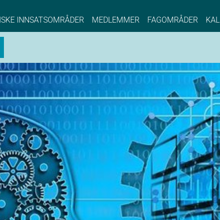
NCE EYDE, Norwegian Center of Expertise, Su
ISKE INNSATSOMRÅDER
MEDLEMMER
FAGOMRÅDER
KAL