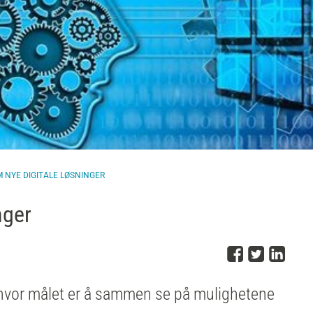
M NYE DIGITALE LØSNINGER
nger
Del på 
Del på
Del
 hvor målet er å sammen se på mulighetene