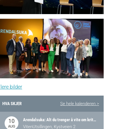
lere bilder
HVA SKJER
Se hele kalenderen >
Arendalsuka: Alt du trenger å vite om kritiske og strategiske verdikjeder i Norge
10
AUG
VitenUtsillingen, Kystveien 2