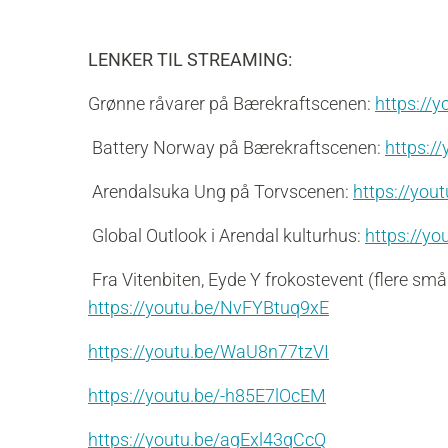
LENKER TIL STREAMING:
Grønne råvarer på Bærekraftscenen:
https://
Battery Norway på Bærekraftscenen:
https:/
Arendalsuka Ung på Torvscenen
:
https://yo
Global Outlook i Arendal kulturhus:
https://y
Fra Vitenbiten, Eyde Y frokostevent (flere sm
https://youtu.be/NvFYBtuq9xE
https://youtu.be/WaU8n77tzVI
https://youtu.be/-h85E7lOcEM
https://youtu.be/agExl43qCcQ