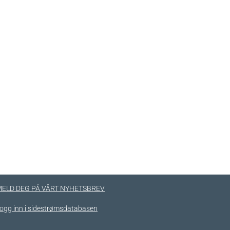
ELD DEG PÅ VÅRT NYHETSBREV
ogg inn i sidestrømsdatabasen