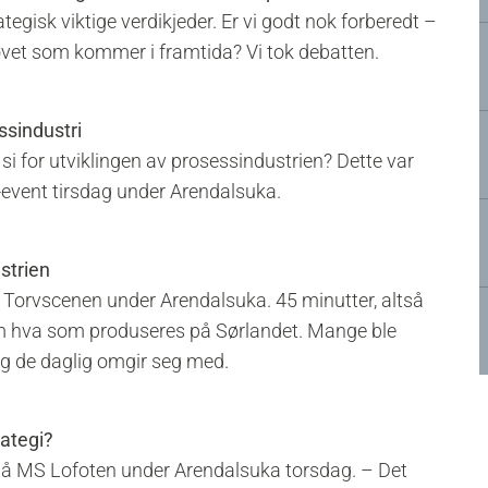
ategisk viktige verdikjeder. Er vi godt nok forberedt –
ovet som kommer i framtida? Vi tok debatten.
ssindustri
i for utviklingen av prosessindustrien? Dette var
-event tirsdag under Arendalsuka.
strien
Torvscenen under Arendalsuka. 45 minutter, altså
st om hva som produseres på Sørlandet. Mange ble
ng de daglig omgir seg med.
ategi?
på MS Lofoten under Arendalsuka torsdag. – Det