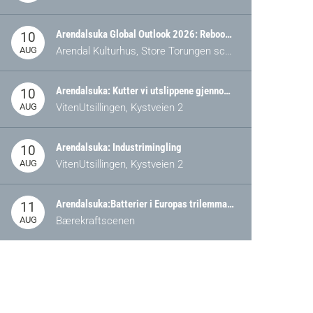
Arendalsuka Global Outlook 2026: Rebooting Democracy for a New World Order
10
AUG
Arendal Kulturhus, Store Torungen scene
Arendalsuka: Kutter vi utslippene gjennom omstilling – eller tap av industri?
10
AUG
VitenUtsillingen, Kystveien 2
Arendalsuka: Industrimingling
10
AUG
VitenUtsillingen, Kystveien 2
Arendalsuka:Batterier i Europas trilemma: Energisikkerhet, konkurransekraft og bærekraft (Battery Norway-arrangement)
11
AUG
Bærekraftscenen