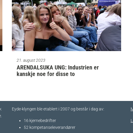
21. august 2023
ARENDALSUKA UNG: Industrien er
kanskje noe for disse to
k
Eyde-klyngen ble etablert i 2007 og består i dag av:
M
.
16 kjernebedrifter​
L
52 kompetanseleverandører