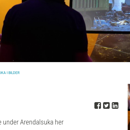
KA I BILDER
Del på 
Del på
Del
re under Arendalsuka her