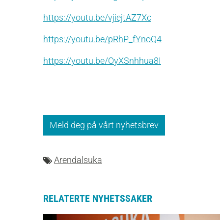
https://youtu.be/vjiejtAZ7Xc
https://youtu.be/pRhP_fYnoQ4
https://youtu.be/OyXSnhhua8I
Meld deg på vårt nyhetsbrev
Arendalsuka
RELATERTE NYHETSSAKER