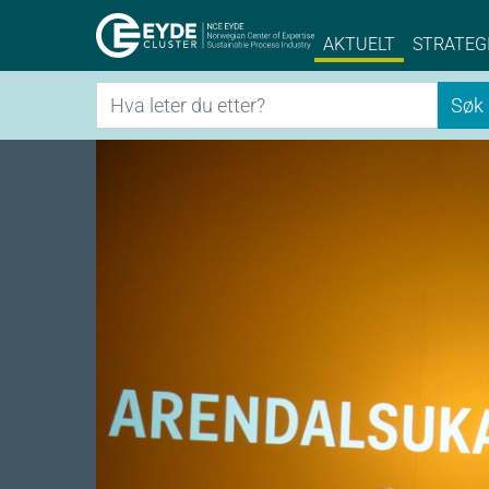
Eyde-Cluster | 
AKTUELT
STRATEG
Søk
Søk