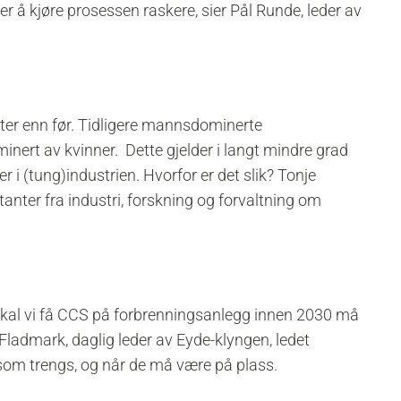
r å kjøre prosessen raskere, sier Pål Runde, leder av
eter enn før. Tidligere mannsdominerte
nert av kvinner. Dette gjelder i langt mindre grad
r i (tung)industrien. Hvorfor er det slik? Tonje
anter fra industri, forskning og forvaltning om
Skal vi få CCS på forbrenningsanlegg innen 2030 må
Fladmark, daglig leder av Eyde-klyngen, ledet
om trengs, og når de må være på plass.