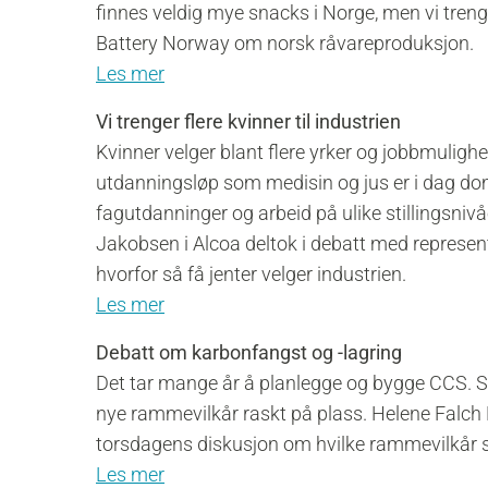
finnes veldig mye snacks i Norge, men vi trenge
Battery Norway om norsk råvareproduksjon.
Les mer
Vi trenger flere kvinner til industrien
Kvinner velger blant flere yrker og jobbmuligh
utdanningsløp som medisin og jus er i dag domi
fagutdanninger og arbeid på ulike stillingsnivåe
Jakobsen i Alcoa deltok i debatt med represent
hvorfor så få jenter velger industrien.
Les mer
Debatt om karbonfangst og -lagring
Det tar mange år å planlegge og bygge CCS. 
nye rammevilkår raskt på plass. Helene Falch 
torsdagens diskusjon om hvilke rammevilkår s
Les mer