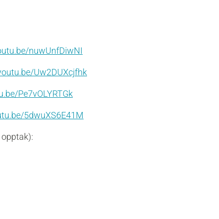
youtu.be/nuwUnfDiwNI
/youtu.be/Uw2DUXcjfhk
utu.be/Pe7vOLYRTGk
outu.be/5dwuXS6E41M
å opptak):