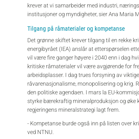
krever at vi samarbeider med industri, næringsli
institusjoner og myndigheter, sier Ana Maria M
Tilgang på råmaterialer og kompetanse
Det grønne skiftet krever tilgang til en rekke k
energibyrået (IEA) anslår at etterspørselen etter
vil være fire ganger høyere i 2040 enn i dag hvi
kritiske råmaterialer vil være avgjørende for fr
arbeidsplasser. I dag trues forsyning av vikti
råvarenasjonalisme, monopolisering og krig. 
den politiske agendaen. I mars la EU-kommisj
styrke bærekraftig mineralproduksjon og øke ko
regjeringens mineralstrategi lagt frem.
- Kompetanse burde også inn på listen over kri
ved NTNU.