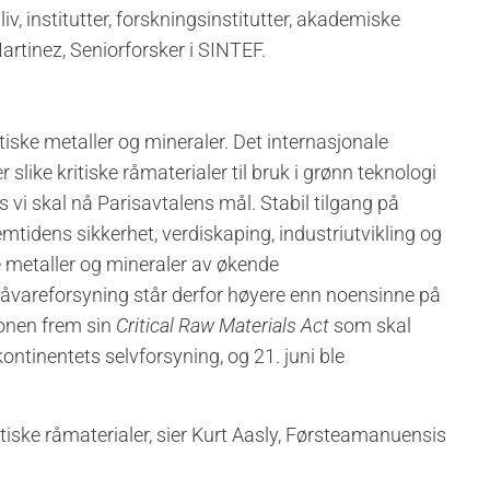
v, institutter, forskningsinstitutter, akademiske
artinez, Seniorforsker i SINTEF.
ritiske metaller og mineraler. Det internasjonale
 slike kritiske råmaterialer til bruk i grønn teknologi
s vi skal nå Parisavtalens mål. Stabil tilgang på
emtidens sikkerhet, verdiskaping, industriutvikling og
ge metaller og mineraler av økende
Råvareforsyning står derfor høyere enn noensinne på
onen frem sin
Critical Raw Materials Act
som skal
ntinentets selvforsyning, og 21. juni ble
tiske råmaterialer, sier Kurt Aasly, Førsteamanuensis