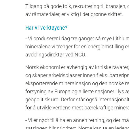
Tilgang på gode folk, rekruttering til bransjen
av råmaterialer, er viktig i det grønne skiftet.
Har vi verktøyene?
- Vi produserer i dag tre ganger så mye Lithiu
mineralene vi trenger for en energiomstilling er
avdelingsdirektør ved NGU.
Norsk økonomi er avhengig av kritiske råvarer, 
og skaper arbeidsplasser innen f.eks. batterip
eksporterende mineralnasjon og den norske regj
forsyning av Europa og allierte nasjoner i lys
geopolitisk uro. Derfor står også internasjonalt
for å utvikle verdens mest bærekraftige mine
- Vi er nødt til å ha en annen retning, og det må
satsingen blir prioritert. Norge kan ta en leden