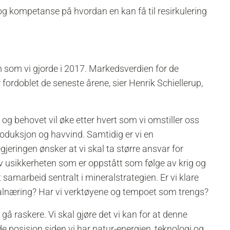
, og kompetanse på hvordan en kan få til resirkulering
m som vi gjorde i 2017. Markedsverdien for de
 fordoblet de seneste årene, sier Henrik Schiellerup,
og behovet vil øke etter hvert som vi omstiller oss
roduksjon og havvind. Samtidig er vi en
eringen ønsker at vi skal ta større ansvar for
 av usikkerheten som er oppstått som følge av krig og
 samarbeid sentralt i mineralstrategien. Er vi klare
ralnæring? Har vi verktøyene og tempoet som trengs?
 gå raskere. Vi skal gjøre det vi kan for at denne
de posisjon siden vi har natur-energien, teknologi og