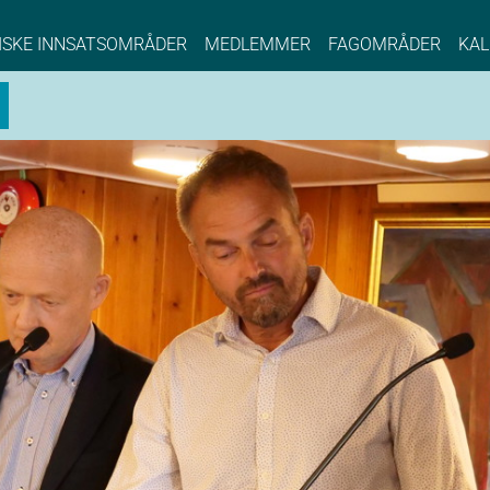
NCE EYDE, Norwegian Center of Expertise, Su
ISKE INNSATSOMRÅDER
MEDLEMMER
FAGOMRÅDER
KAL