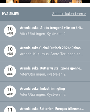
HVA SKJER
Se hele kalenderen >
Arendalsuka: Alt du trenger å vite om kritiske og strategiske verdikjeder i Norge
10
AUG
VitenUtsillingen, Kystveien 2
Arendalsuka Global Outlook 2026: Rebooting Democracy for a New World Order
10
AUG
Arendal Kulturhus, Store Torungen scene
Arendalsuka: Kutter vi utslippene gjennom omstilling – eller tap av industri?
10
AUG
VitenUtsillingen, Kystveien 2
Arendalsuka: Industrimingling
10
AUG
VitenUtsillingen, Kystveien 2
Arendalsuka:Batterier i Europas trilemma: Energisikkerhet, konkurransekraft og bærekraft (Battery Norway-arrangement)
11