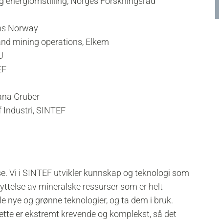
og energiomstilling, Norges Forskningsråd
rths Norway
 and mining operations, Elkem
U
EF
ana Gruber
Industri, SINTEF
rise. Vi i SINTEF utvikler kunnskap og teknologi som
yttelse av mineralske ressurser som er helt
kle nye og grønne teknologier, og ta dem i bruk.
Dette er ekstremt krevende og komplekst, så det