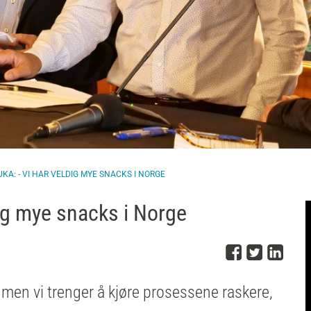
KA: - VI HAR VELDIG MYE SNACKS I NORGE
ig mye snacks i Norge
Del på 
Del på
Del
 men vi trenger å kjøre prosessene raskere,