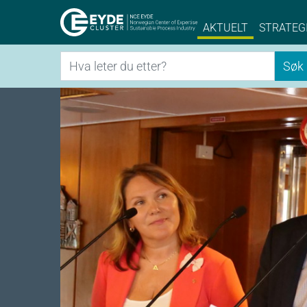
Eyde-Cluster | 
AKTUELT
STRATEG
Søk
Søk