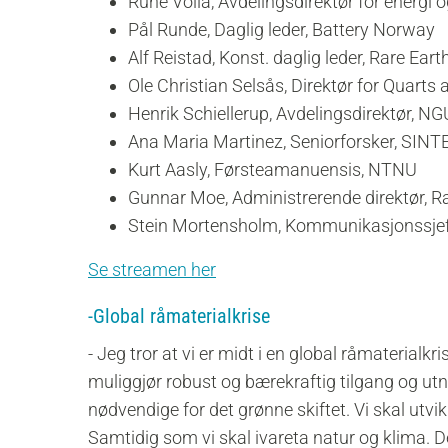
Rune Volla, Avdelingsdirektør for energi 
Pål Runde, Daglig leder, Battery Norway
Alf Reistad, Konst. daglig leder, Rare Ea
Ole Christian Selsås, Direktør for Quarts
Henrik Schiellerup, Avdelingsdirektør, NG
Ana Maria Martinez, Seniorforsker, SINT
Kurt Aasly, Førsteamanuensis, NTNU
Gunnar Moe, Administrerende direktør, R
Stein Mortensholm, Kommunikasjonssjef 
Se streamen her
-Global råmaterialkrise
- Jeg tror at vi er midt i en global råmaterialk
muliggjør robust og bærekraftig tilgang og utn
nødvendige for det grønne skiftet. Vi skal utvi
Samtidig som vi skal ivareta natur og klima. 