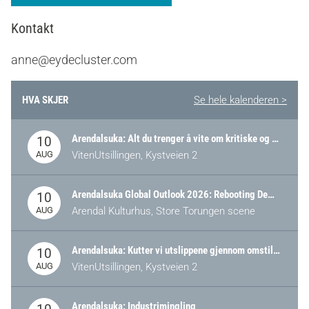
Kontakt
anne@eydecluster.com
HVA SKJER
Se hele kalenderen >
Arendalsuka: Alt du trenger å vite om kritiske og strategiske verdikjeder i Norge
10
AUG
VitenUtsillingen, Kystveien 2
Arendalsuka Global Outlook 2026: Rebooting Democracy for a New World Order
10
AUG
Arendal Kulturhus, Store Torungen scene
Arendalsuka: Kutter vi utslippene gjennom omstilling – eller tap av industri?
10
AUG
VitenUtsillingen, Kystveien 2
Arendalsuka: Industrimingling