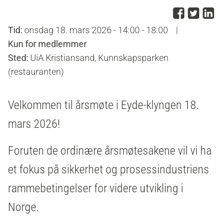
Del p
Del 
D
Tid:
onsdag 18. mars 2026 - 14:00 - 18:00
|
Kun for medlemmer
Sted:
UiA Kristiansand, Kunnskapsparken
(restauranten)
Velkommen til årsmøte i Eyde-klyngen 18.
mars 2026!
Foruten de ordinære årsmøtesakene vil vi ha
et fokus på sikkerhet og prosessindustriens
rammebetingelser for videre utvikling i
Norge.