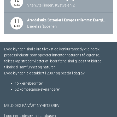
10
AUG
VitenUtsillingen, Kystveien 2
Arendalsuka:Batterier i Europas trilemma: Energisikkerhet, konkurransekraft og bærekraft (Battery Norway-arrangement)
11
AUG
Bærekraftscenen
Eyde-klyngen skal sikre tilvekst og konkurransedyktig norsk
prosessindustri som opererer innenfor naturens tålegrense. I
fellesskap streber vi etter at bedriftene skal gi positivt bidrag
tilbake til samfunnet og naturen.
Eyde-klyngen ble etablert i 2007 og består i dag av:
16 kjernebedrifter​
52 kompetanseleverandører
MELD DEG PÅ VÅRT NYHETSBREV
Logg inn i sidestrømsdatabasen