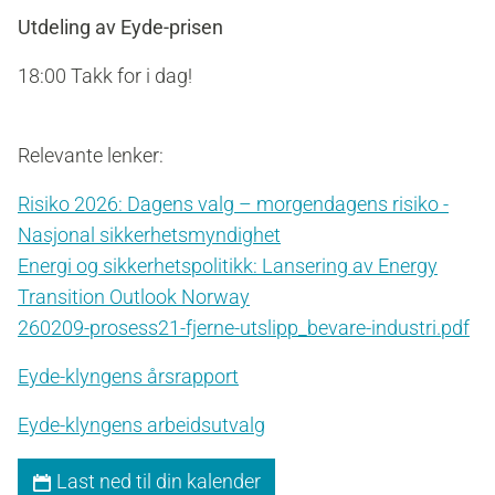
Utdeling av Eyde-prisen
18:00 Takk for i dag!
Relevante lenker:
Risiko 2026: Dagens valg – morgendagens risiko -
Nasjonal sikkerhetsmyndighet
Energi og sikkerhetspolitikk: Lansering av Energy
Transition Outlook Norway
260209-prosess21-fjerne-utslipp_bevare-industri.pdf
Eyde-klyngens årsrapport
Eyde-klyngens arbeidsutvalg
Last ned til din kalender