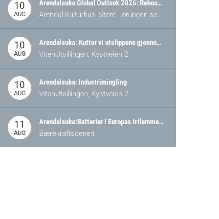
Arendalsuka Global Outlook 2026: Rebooting Democracy for a New World Order
10
AUG
Arendal Kulturhus, Store Torungen scene
Arendalsuka: Kutter vi utslippene gjennom omstilling – eller tap av industri?
10
AUG
VitenUtsillingen, Kystveien 2
Arendalsuka: Industrimingling
10
AUG
VitenUtsillingen, Kystveien 2
Arendalsuka:Batterier i Europas trilemma: Energisikkerhet, konkurransekraft og bærekraft (Battery Norway-arrangement)
11
AUG
Bærekraftscenen