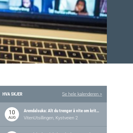
HVA SKJER
Se hele kalenderen >
Arendalsuka: Alt du trenger å vite om kritiske og strategiske verdikjeder i Norge
10
AUG
VitenUtsillingen, Kystveien 2