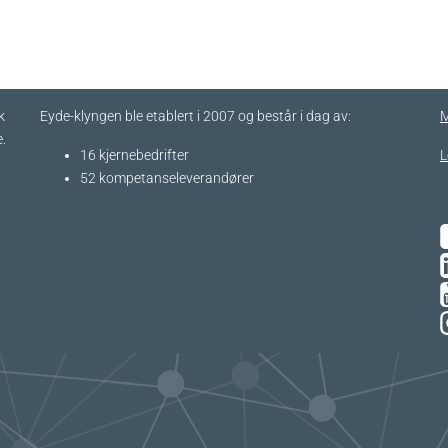
k
Eyde-klyngen ble etablert i 2007 og består i dag av:
M
.
16 kjernebedrifter​
L
52 kompetanseleverandører