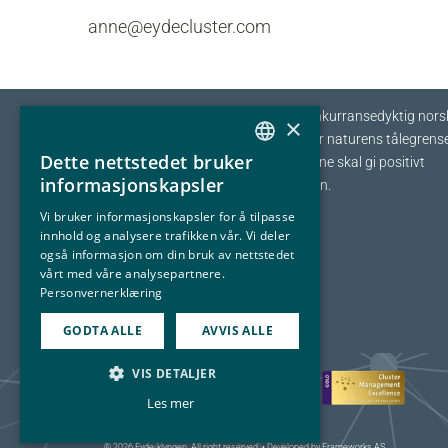
anne@eydecluster.com
Eyde-klyngen skal sikre tilvekst og konkurransedyktig nors
×
prosessindustri som opererer innenfor naturens tålegrense
Dette nettstedet bruker
I fellesskap streber vi etter at bedriftene skal gi positivt
NORWEGIAN
informasjonskapsler
bidrag tilbake til samfunnet og naturen.
ENGLISH
Vi bruker informasjonskapsler for å tilpasse
innhold og analysere trafikken vår. Vi deler
også informasjon om din bruk av nettstedet
vårt med våre analysepartnere.
Personvernerklæring
GODTA ALLE
AVVIS ALLE
VIS DETALJER
Les mer
© 2026 Eyde-klyngen. All right reserved. • Developed by
Frameworks AS