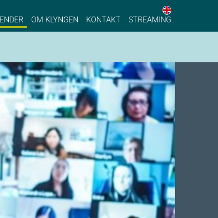
English web 
stainable Process Industry
ENDER
OM KLYNGEN
KONTAKT
STREAMING