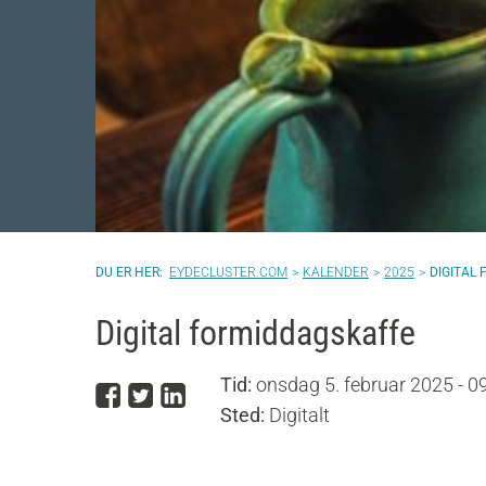
EYDECLUSTER.COM
KALENDER
2025
DIGITAL
Digital formiddagskaffe
Tid:
onsdag 5. februar 2025 - 0
Del på Facebook
Del på Twitter
Del på LinkedIn
Sted:
Digitalt