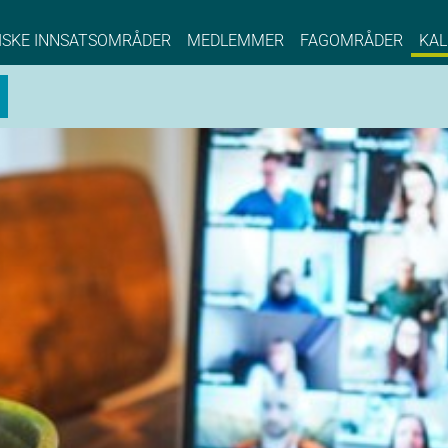
NCE EYDE, Norwegian Center of Expertise, Su
ISKE INNSATSOMRÅDER
MEDLEMMER
FAGOMRÅDER
KAL